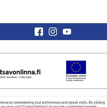
DESIGN BY
DIGITAALI
ience by remembering your preferences and repeat visits. By clicking