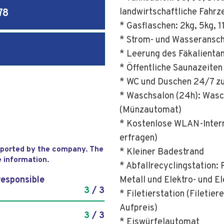
landwirtschaftliche Fahr
78
* Gasflaschen: 2kg, 5kg, 1
* Strom- und Wasseransc
* Leerung des Fäkalienta
* Öffentliche Saunazeiten
* WC und Duschen 24/7 z
* Waschsalon (24h): Was
(Münzautomat)
* Kostenlose WLAN-Intern
erfragen)
reported by the company. The
* Kleiner Badestrand
e information.
* Abfallrecyclingstation: 
Metall und Elektro- und E
responsible
3
/ 3
* Filetierstation (Fileti
Aufpreis)
3
/ 3
* Eiswürfelautomat