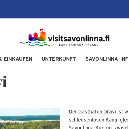
& EINKAUFEN
UNTERKUNFT
SAVONLINNA-IN
vi
Der Gasthafen Oravi ist w
schleusenlosen Kanal gle
Savonlinna-Kuopio, zwisc