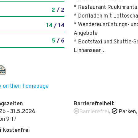
* Restaurant Ruukinranta
2
/ 2
* Dorfladen mit Lottoscha
* Wanderausrüstungs- und
14
/ 14
Angebote
5
/ 6
* Bootstaxi und Shuttle-S
Linnansaari.
y on their homepage
ngszeiten
Barrierefreiheit
26 - 31.5.2026
Barrierefrei
,
Parken
n 9-17
 kostenfrei