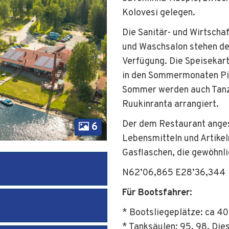
Kolovesi gelegen.
Die Sanitär- und Wirtscha
und Waschsalon stehen de
Verfügung. Die Speisekar
in den Sommermonaten Piz
Sommer werden auch Tanz
Ruukinranta arrangiert.
Der dem Restaurant anges
6
Lebensmitteln und Artikel
Gasflaschen, die gewöhnli
N62’06,865 E28’36,344
Für Bootsfahrer:
* Bootsliegeplätze: ca 40
* Tanksäulen: 95, 98, Die