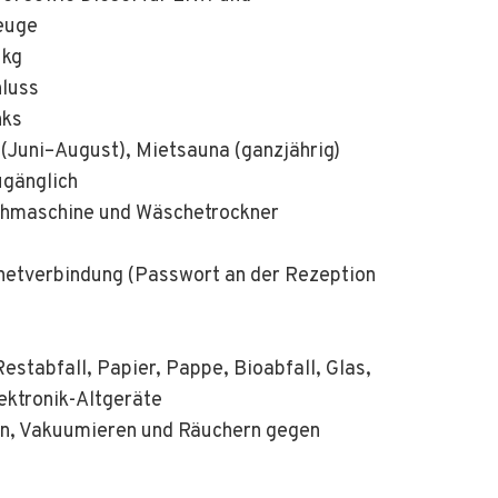
zeuge
1kg
hluss
nks
 (Juni–August), Mietsauna (ganzjährig)
ugänglich
chmaschine und Wäschetrockner
etverbindung (Passwort an der Rezeption
Restabfall, Papier, Pappe, Bioabfall, Glas,
lektronik-Altgeräte
eren, Vakuumieren und Räuchern gegen