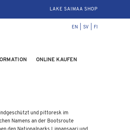
LAKE SAIMAA SHOP
EN
SV
FI
FORMATION
ONLINE KAUFEN
indgeschützt und pittoresk im
ichen Namens an der Bootsroute
hen den Nationalparks Linnansaari und