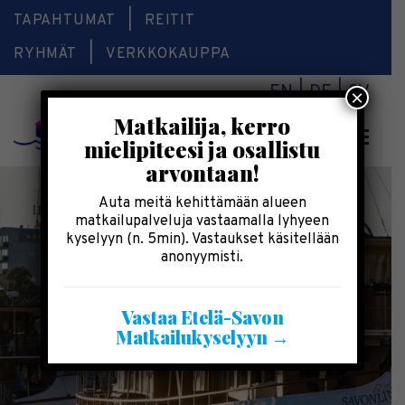
TAPAHTUMAT
REITIT
RYHMÄT
VERKKOKAUPPA
EN
DE
SV
×
Matkailija, kerro
Valikk
mielipiteesi ja osallistu
arvontaan!
Auta meitä kehittämään alueen
matkailupalveluja vastaamalla lyhyeen
kyselyyn (n. 5min). Vastaukset käsitellään
anonyymisti.
Vastaa Etelä-Savon
Matkailukyselyyn →