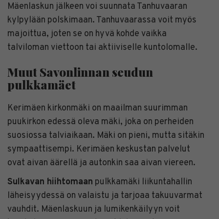
Mäenlaskun jälkeen voi suunnata Tanhuvaaran
kylpylään polskimaan. Tanhuvaarassa voit myös
majoittua, joten se on hyvä kohde vaikka
talviloman viettoon tai aktiiviselle kuntolomalle.
Muut Savonlinnan seudun
pulkkamäet
Kerimäen kirkonmäki on maailman suurimman
puukirkon edessä oleva mäki, joka on perheiden
suosiossa talviaikaan. Mäki on pieni, mutta sitäkin
sympaattisempi. Kerimäen keskustan palvelut
ovat aivan äärellä ja autonkin saa aivan viereen.
Sulkavan hiihtomaan
pulkkamäki liikuntahallin
läheisyydessä on valaistu ja tarjoaa takuuvarmat
vauhdit. Mäenlaskuun ja lumikenkäilyyn voit