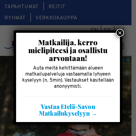
TAPAHTUMAT
REITIT
RYHMÄT
VERKKOKAUPPA
EN
DE
SV
×
Matkailija, kerro
Valikk
mielipiteesi ja osallistu
arvontaan!
Auta meitä kehittämään alueen
matkailupalveluja vastaamalla lyhyeen
kyselyyn (n. 5min). Vastaukset käsitellään
anonyymisti.
Vastaa Etelä-Savon
Matkailukyselyyn →