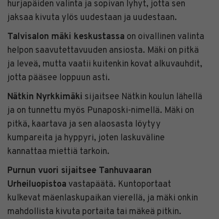
hurjapäiden valinta ja sopivan lyhyt, jotta sen
jaksaa kivuta ylös uudestaan ja uudestaan.
Talvisalon mäki keskustassa
on oivallinen valinta
helpon saavutettavuuden ansiosta. Mäki on pitkä
ja leveä, mutta vaatii kuitenkin kovat alkuvauhdit,
jotta pääsee loppuun asti.
Nätkin Nyrkkimäki
sijaitsee Nätkin koulun lähellä
ja on tunnettu myös Punaposki-nimellä. Mäki on
pitkä, kaartava ja sen alaosasta löytyy
kumpareita ja hyppyri, joten laskuväline
kannattaa miettiä tarkoin.
Purnun vuori sijaitsee Tanhuvaaran
Urheiluopistoa
vastapäätä. Kuntoportaat
kulkevat mäenlaskupaikan vierellä, ja mäki onkin
mahdollista kivuta portaita tai mäkeä pitkin.