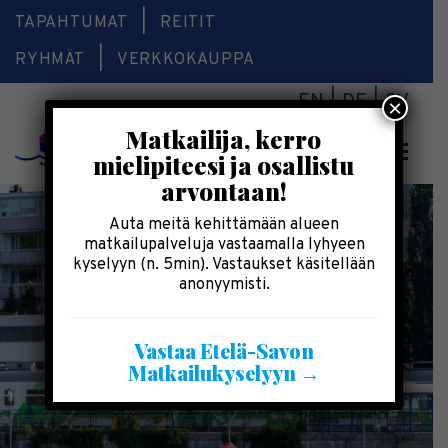
TAPAHTUMAT
REITIT
RYHMÄT
VERKKOKAUPPA
EN
DE
SV
×
Matkailija, kerro
Valikk
mielipiteesi ja osallistu
arvontaan!
Auta meitä kehittämään alueen
matkailupalveluja vastaamalla lyhyeen
kyselyyn (n. 5min). Vastaukset käsitellään
anonyymisti.
Vastaa Etelä-Savon
Matkailukyselyyn →