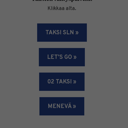
Klikkaa alta.
TAKSI SLN »
LET'S GO »
02 TAKSI »
MENEVÄ »