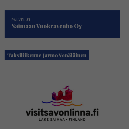
PALVELUT
Saimaan Vuokravenho Oy
Taksiliikenne Jarmo Venäläinen