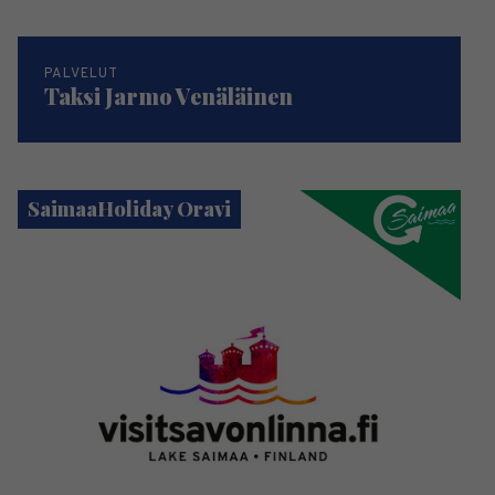
PALVELUT
Taksi Jarmo Venäläinen
SaimaaHoliday Oravi