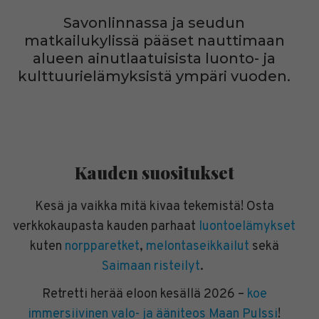
Savonlinnassa ja seudun
matkailukylissä pääset nauttimaan
alueen ainutlaatuisista luonto- ja
kulttuurielämyksistä ympäri vuoden.
Kauden suositukset
Kesä ja vaikka mitä kivaa tekemistä! Osta
verkkokaupasta kauden parhaat
luontoelämykset
kuten
norpparetket
,
melontaseikkailut
sekä
Saimaan risteilyt
.
Retretti herää eloon kesällä 2026 –
koe
immersiivinen valo- ja ääniteos Maan Pulssi
!