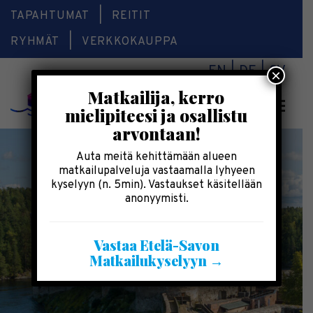
TAPAHTUMAT
REITIT
RYHMÄT
VERKKOKAUPPA
EN
DE
SV
×
Matkailija, kerro
Valikk
mielipiteesi ja osallistu
arvontaan!
Auta meitä kehittämään alueen
matkailupalveluja vastaamalla lyhyeen
kyselyyn (n. 5min). Vastaukset käsitellään
anonyymisti.
Vastaa Etelä-Savon
Matkailukyselyyn →