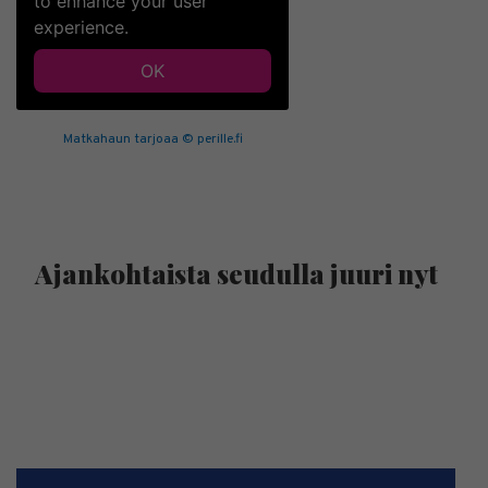
Matkahaun tarjoaa © perille.fi
Ajankohtaista seudulla juuri nyt