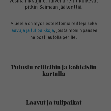
vesillä liikkujille. Talvella reitit kulkevat
pitkin Saimaan jääkenttiä.
Alueella on myös esteettömiä reittejä sekä
laavuja ja tulipaikkoja
, joista moniin pääsee
helposti autolla perille.
Tutustu reitteihin ja kohteisiin
kartalla
Laavut ja tulipaikat