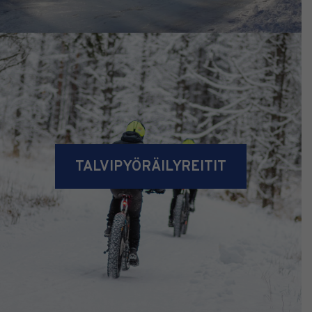
TALVIPYÖRÄILYREITIT