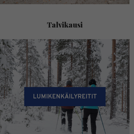
Talvikausi
LUMIKENKÄILYREITIT