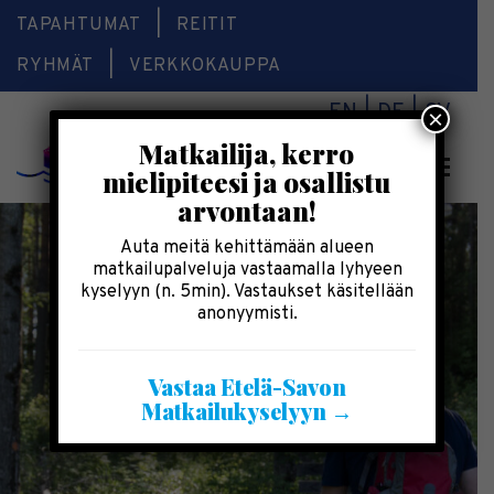
TAPAHTUMAT
REITIT
RYHMÄT
VERKKOKAUPPA
EN
DE
SV
×
Matkailija, kerro
Valikk
mielipiteesi ja osallistu
arvontaan!
Auta meitä kehittämään alueen
matkailupalveluja vastaamalla lyhyeen
kyselyyn (n. 5min). Vastaukset käsitellään
anonyymisti.
Vastaa Etelä-Savon
Matkailukyselyyn →