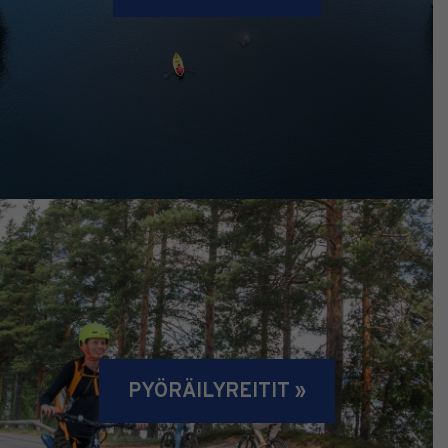
PYÖRÄILYREITIT »