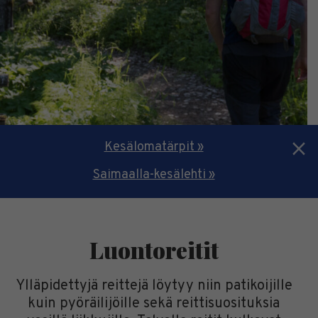
Kesälomatärpit »
Saimaalla-kesälehti »
Luontoreitit
Ylläpidettyjä reittejä löytyy niin patikoijille
kuin pyöräilijöille sekä reittisuosituksia