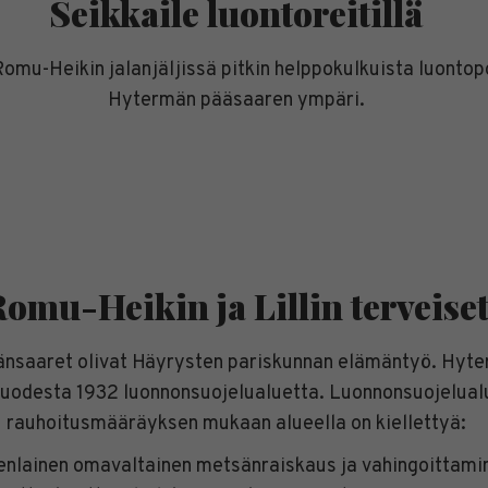
Seikkaile luontoreitillä
Romu-Heikin jalanjäljissä pitkin helppokulkuista luontop
Hytermän pääsaaren ympäri.
omu-Heikin ja Lillin terveise
nsaaret olivat Häyrysten pariskunnan elämäntyö. Hyte
 vuodesta 1932 luonnonsuojelualuetta. Luonnonsuojelua
rauhoitusmääräyksen mukaan alueella on kiellettyä:
enlainen omavaltainen metsänraiskaus ja vahingoittami