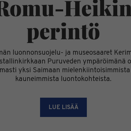
Romu-Heiki
perintö
än luonnonsuojelu- ja museosaaret Kerim
istallinkirkkaan Puruveden ympäröimänä 
masti yksi Saimaan mielenkiintoisimmista 
kauneimmista luontokohteista.
LUE LISÄÄ