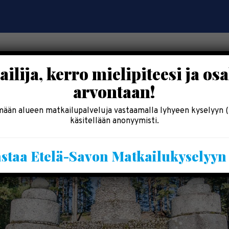
ilija, kerro mielipiteesi ja osa
arvontaan!
OSALLISTU
SYÖ & SHOPPAILE
MAJOITU
INF
ään alueen matkailupalveluja vastaamalla lyhyeen kyselyyn (
käsitellään anonyymisti.
staa Etelä-Savon Matkailukyselyy