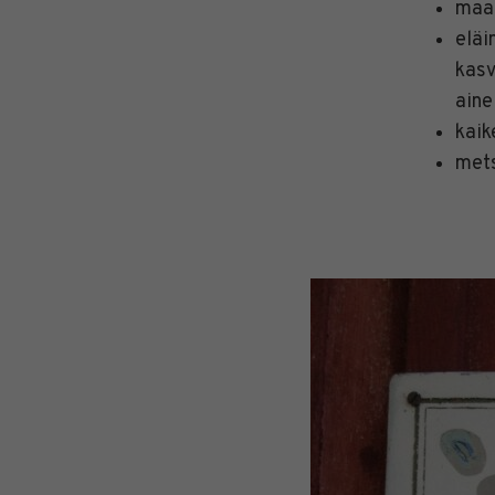
maan
eläi
kasv
aine
kaik
met