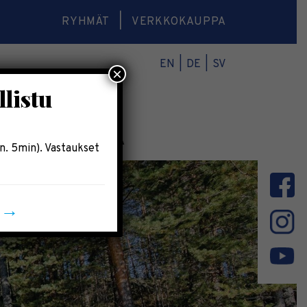
RYHMÄT
VERKKOKAUPPA
EN
DE
SV
×
llistu
O
VERKKOKAUPPA
n. 5min). Vastaukset
n →