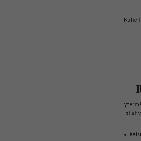
Kulje 
R
Hytermä
ollut
kaik