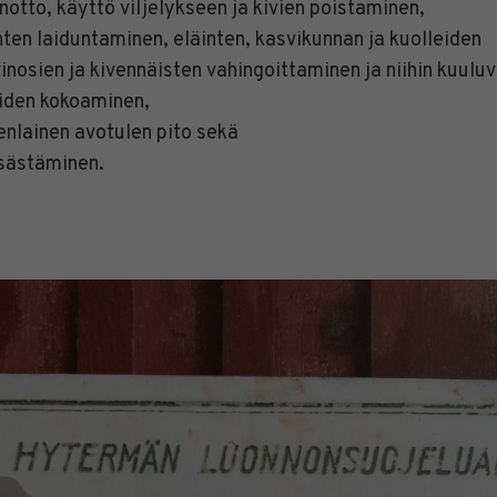
otto, käyttö viljelykseen ja kivien poistaminen,
nten laiduntaminen, eläinten, kasvikunnan ja kuolleiden
inosien ja kivennäisten vahingoittaminen ja niihin kuuluv
iden kokoaminen,
enlainen avotulen pito sekä
sästäminen.