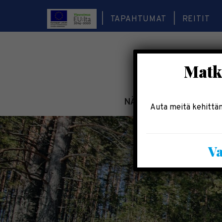
TAPAHTUMAT
REITIT
Matka
NÄE & KOE
TEE & 
Auta meitä kehittäm
Va