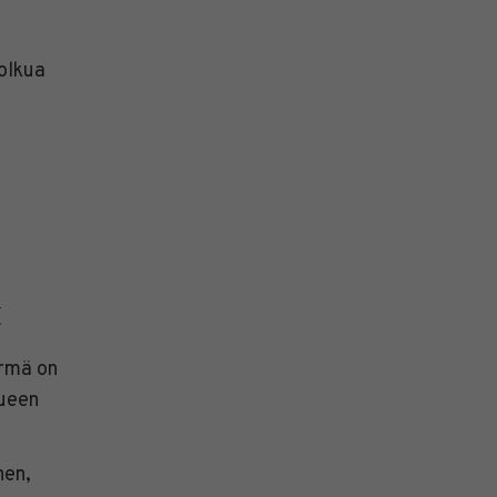
olkua
t
rmä on
lueen
nen,