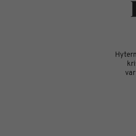
Hyterm
kr
var