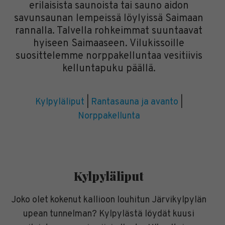
erilaisista saunoista tai sauno aidon
savunsaunan lempeissä löylyissä Saimaan
rannalla. Talvella rohkeimmat suuntaavat
hyiseen Saimaaseen. Vilukissoille
suosittelemme norppakelluntaa vesitiivis
kelluntapuku päällä.
Kylpyläliput
|
Rantasauna ja avanto
|
Norppakellunta
Kylpyläliput
Joko olet kokenut kallioon louhitun Järvikylpylän
upean tunnelman? Kylpylästä löydät kuusi