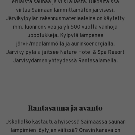
erilaista saunaa ja viisi allasta. Ulkoaltaissa
virtaa Saimaan lämmittämätön järvisesi.
Järvikylpylän rakennusmateriaaleina on käytetty
mm. luonnonkiveä ja yli 500 vuotta vanhoja
uppotukkeja. Kylpylä lämpenee
järvi-/maalämmöllä ja aurinkoenergialla.
Järvikylpylä sijaitsee Nature Hotel & Spa Resort
Järvisydämen yhteydessä Rantasalamella.
Rantasauna ja avanto
Uskallatko kastautua hyisessä Saimaassa saunan
lämpimien löylyjen välissä? Oravin kanava on