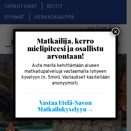
TAPAHTUMAT
REITIT
RYHMÄT
VERKKOKAUPPA
EN
DE
SV
×
Matkailija, kerro
Valikk
mielipiteesi ja osallistu
arvontaan!
Auta meitä kehittämään alueen
matkailupalveluja vastaamalla lyhyeen
kyselyyn (n. 5min). Vastaukset käsitellään
anonyymisti.
Vastaa Etelä-Savon
Matkailukyselyyn →