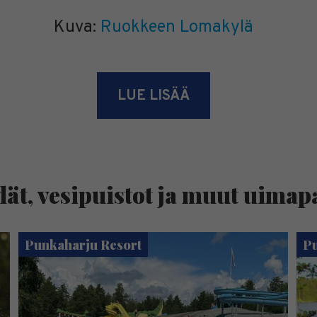
Kuva:
Ruokkeen Lomakylä
LUE LISÄÄ
lät, vesipuistot ja muut uimap
Punkaharju Resort
Pu