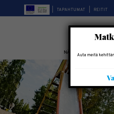
TAPAHTUMAT
REITIT
Matka
NÄE & KOE
TEE & 
Auta meitä kehittäm
Va