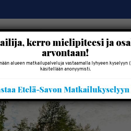
ilija, kerro mielipiteesi ja osa
arvontaan!
OSALLISTU
SYÖ & SHOPPAILE
MAJOITU
INF
ään alueen matkailupalveluja vastaamalla lyhyeen kyselyyn (
käsitellään anonyymisti.
staa Etelä-Savon Matkailukyselyy