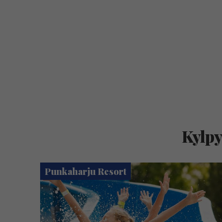
Kylpy
Punkaharju Resort