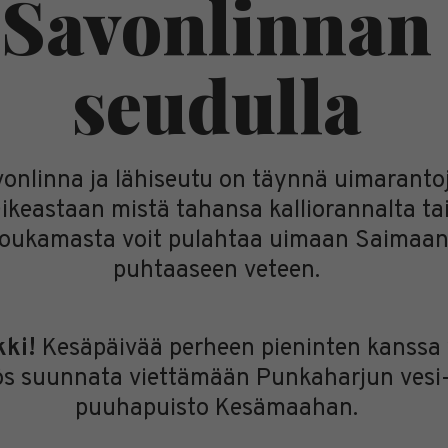
Savonlinnan
seudulla
onlinna ja lähiseutu on täynnä uimarantoj
ikeastaan mistä tahansa kalliorannalta ta
oukamasta voit pulahtaa uimaan Saimaa
puhtaaseen veteen.
kki!
Kesäpäivää perheen pieninten kanssa 
s suunnata viettämään Punkaharjun vesi-
puuhapuisto Kesämaahan.