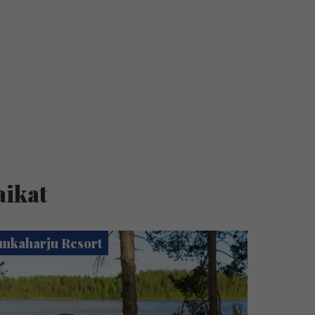
aikat
nkaharju Resort