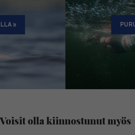
LLA »
PURU
Voisit olla kiinnostunut myös