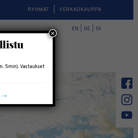
RYHMÄT
VERKKOKAUPPA
EN
DE
SV
×
llistu
O
VERKKOKAUPPA
n. 5min). Vastaukset
n →