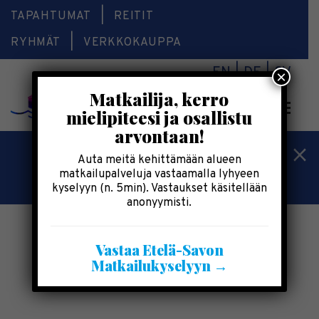
TAPAHTUMAT
REITIT
RYHMÄT
VERKKOKAUPPA
EN
DE
SV
×
Matkailija, kerro
Valikk
mielipiteesi ja osallistu
arvontaan!
Kesälomatärpit »
Auta meitä kehittämään alueen
matkailupalveluja vastaamalla lyhyeen
Saimaalla-kesälehti »
kyselyyn (n. 5min). Vastaukset käsitellään
anonyymisti.
Vastaa Etelä-Savon
Matkailukyselyyn →