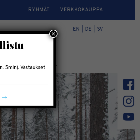
RYHMÄT
VERKKOKAUPPA
EN
DE
SV
×
llistu
O
VERKKOKAUPPA
n. 5min). Vastaukset
n →