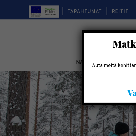
TAPAHTUMAT
REITIT
Matka
NÄE & KOE
TEE & 
Auta meitä kehittäm
Va