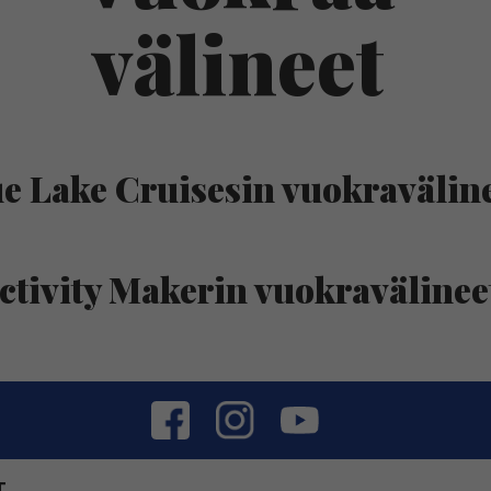
välineet
e Lake Cruisesin vuokravälin
ctivity Makerin vuokravälinee