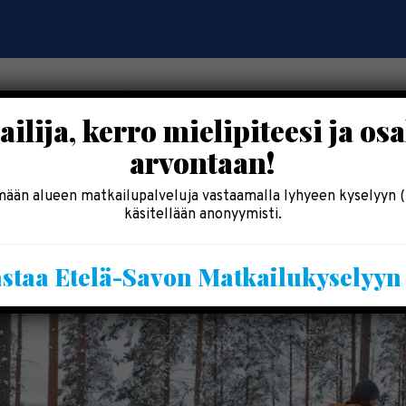
ilija, kerro mielipiteesi ja osa
arvontaan!
OSALLISTU
SYÖ & SHOPPAILE
MAJOITU
INF
ään alueen matkailupalveluja vastaamalla lyhyeen kyselyyn (
käsitellään anonyymisti.
staa Etelä-Savon Matkailukyselyy