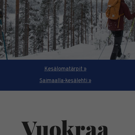
Kesälomatärpit »
Saimaalla-kesälehti »
Vuokraa