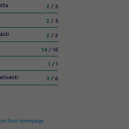
utta
2
/ 3
2
/ 3
ästi
2
/ 2
14
/ 16
1
/ 1
llisesti
3
/ 6
 on their homepage