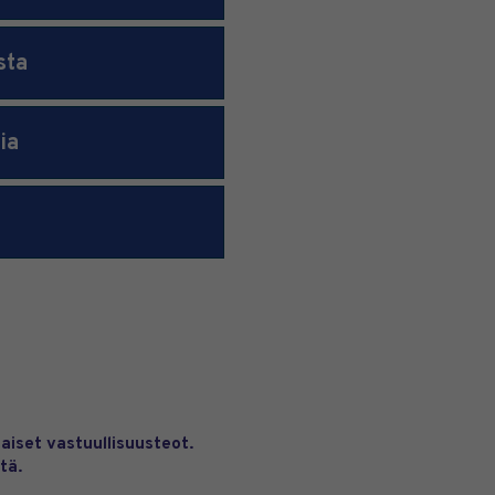
sta
ia
aiset vastuullisuusteot.
tä.