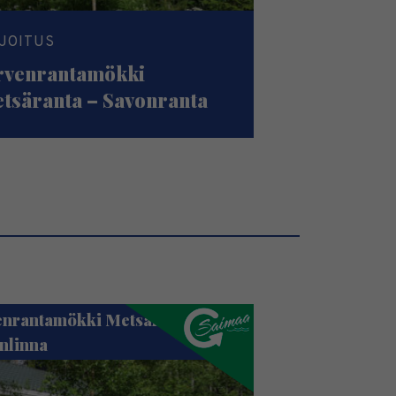
JOITUS
rvenrantamökki
tsäranta – Savonranta
enrantamökki Metsäranta –
nlinna