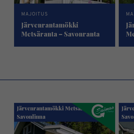
MAJOITUS
MA
Järvenrantamökki
Jä
Metsäranta – Savonranta
Me
Järvenrantamökki Metsäranta –
Järv
Savonlinna
Savo