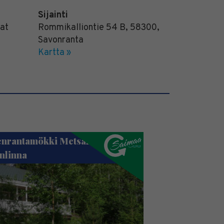
Sijainti
nat
Rommikalliontie 54 B
,
58300
,
Savonranta
Kartta »
enrantamökki Metsäranta –
nlinna