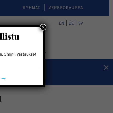
RYHMÄT
VERKKOKAUPPA
EN
DE
SV
×
llistu
O
VERKKOKAUPPA
n. 5min). Vastaukset
n →
a