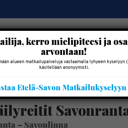
ilija, kerro mielipiteesi ja osa
arvontaan!
OSALLISTU
SYÖ & SHOPPAILE
MAJOITU
INF
ään alueen matkailupalveluja vastaamalla lyhyeen kyselyyn (
käsitellään anonyymisti.
Kesälomatärpit »
staa Etelä-Savon Matkailukyselyy
Saimaalla-kesälehti »
äilyreitit Savonrant
anta – Savonlinna