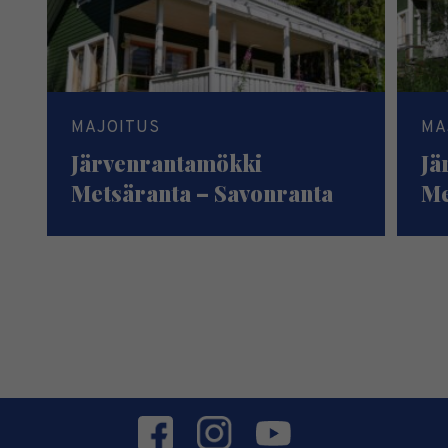
MAJOITUS
MA
Järvenrantamökki
Jä
Metsäranta – Savonranta
Me