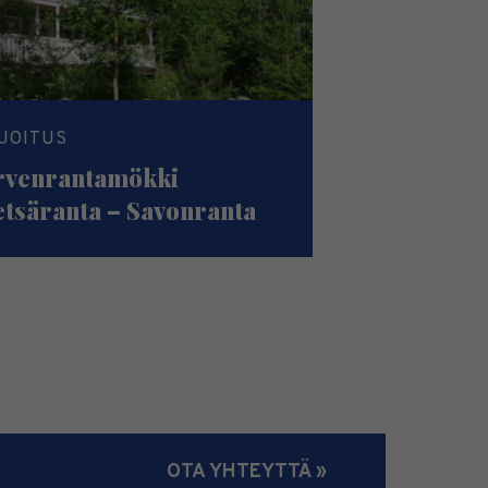
JOITUS
rvenrantamökki
tsäranta – Savonranta
OTA YHTEYTTÄ »