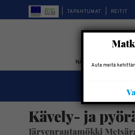
TAPAHTUMAT
REITIT
Matka
NÄE & KOE
TEE & 
Auta meitä kehittäm
Va
Kävely- ja pyör
Järvenrantamökki Metsär