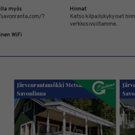
illa myös
Hinnat
//savonranta.com/?
Katso kilpailukykyiset hin
verkkosivuiltamme.
inen WiFi
Järvenrantamökki Metsäranta –
Järv
Savonlinna
Savo