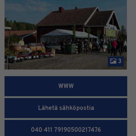
3
WWW
Lähetä sähköpostia
040 411 79190500217476