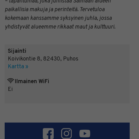
– tapahtumaa, joka juhlistaa Saimaan alueen
paikallisia makuja ja perinteitä. Tervetuloa
kokemaan kanssamme syksyinen juhla, jossa
yhdistyvät alueemme rikkaat maut ja kulttuuri.
Sijainti
Koivikontie 8
,
82430
,
Puhos
Kartta »
Ilmainen WiFi
Ei