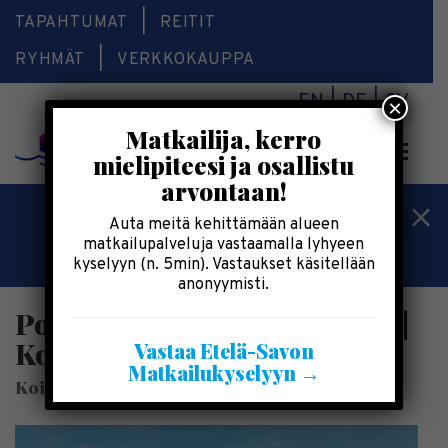
TAPAHTUMAT
REITIT
RYHMÄT
VERKKOKAUPPA
EN
DE
SV
×
Matkailija, kerro
Valikk
mielipiteesi ja osallistu
arvontaan!
Kesälomatärpit »
Auta meitä kehittämään alueen
matkailupalveluja vastaamalla lyhyeen
Saimaalla-kesälehti »
kyselyyn (n. 5min). Vastaukset käsitellään
anonyymisti.
PopUp la 12.9. | Elomarkkinat |
Koivikon Kartano, Kitee
Vastaa Etelä-Savon
Matkailukyselyyn →
Koivikon Kartano Oy