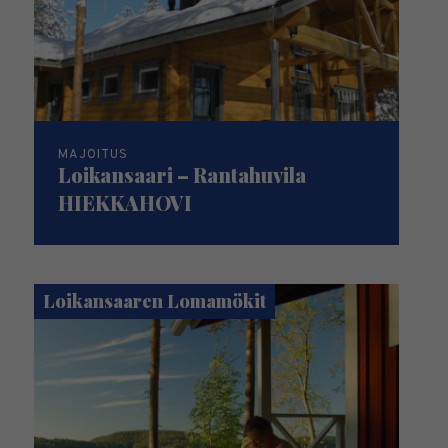
MAJOITUS
Loikansaari – Rantahuvila
HIEKKAHOVI
Loikansaaren Lomamökit