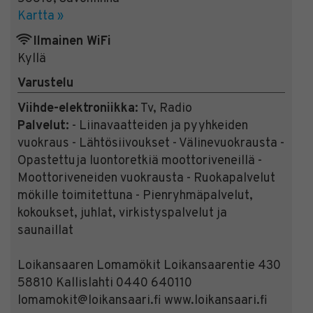
Kartta »
Ilmainen WiFi
Kyllä
Varustelu
Viihde-elektroniikka:
Tv, Radio
Palvelut:
- Liinavaatteiden ja pyyhkeiden
vuokraus - Lähtösiivoukset - Välinevuokrausta -
Opastettuja luontoretkiä moottoriveneillä -
Moottoriveneiden vuokrausta - Ruokapalvelut
mökille toimitettuna - Pienryhmäpalvelut,
kokoukset, juhlat, virkistyspalvelut ja
saunaillat
Loikansaaren Lomamökit Loikansaarentie 430
58810 Kallislahti 0440 640110
lomamokit@loikansaari.fi www.loikansaari.fi