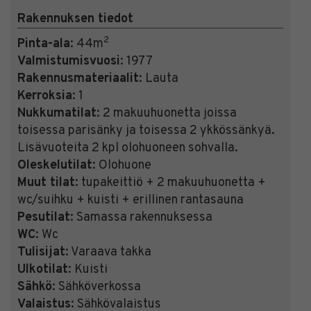
Rakennuksen tiedot
2
Pinta-ala
: 44m
Valmistumisvuosi
: 1977
Rakennusmateriaalit
: Lauta
Kerroksia
: 1
Nukkumatilat
: 2 makuuhuonetta joissa
toisessa parisänky ja toisessa 2 ykkössänkyä.
Lisävuoteita 2 kpl olohuoneen sohvalla.
Oleskelutilat
: Olohuone
Muut tilat
: tupakeittiö + 2 makuuhuonetta +
wc/suihku + kuisti + erillinen rantasauna
Pesutilat
: Samassa rakennuksessa
WC
: Wc
Tulisijat
: Varaava takka
Ulkotilat
: Kuisti
Sähkö
: Sähköverkossa
Valaistus
: Sähkövalaistus