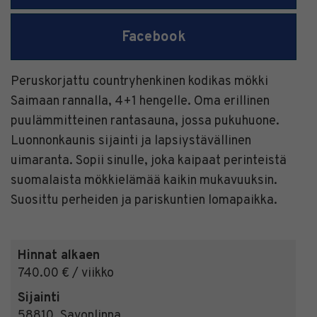
Facebook
Peruskorjattu countryhenkinen kodikas mökki
Saimaan rannalla, 4+1 hengelle. Oma erillinen
puulämmitteinen rantasauna, jossa pukuhuone.
Luonnonkaunis sijainti ja lapsiystävällinen
uimaranta. Sopii sinulle, joka kaipaat perinteistä
suomalaista mökkielämää kaikin mukavuuksin.
Suosittu perheiden ja pariskuntien lomapaikka.
Hinnat alkaen
740.00 € / viikko
Sijainti
58810
,
Savonlinna