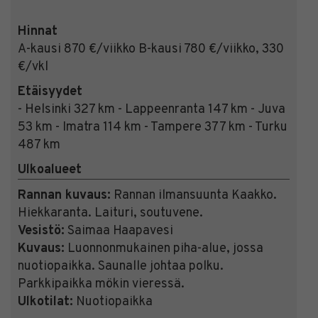
Hinnat
A-kausi 870 €/viikko B-kausi 780 €/viikko, 330
€/vkl
Etäisyydet
- Helsinki 327 km - Lappeenranta 147 km - Juva
53 km - Imatra 114 km - Tampere 377 km - Turku
487 km
Ulkoalueet
Rannan kuvaus:
Rannan ilmansuunta Kaakko.
Hiekkaranta. Laituri, soutuvene.
Vesistö:
Saimaa Haapavesi
Kuvaus:
Luonnonmukainen piha-alue, jossa
nuotiopaikka. Saunalle johtaa polku.
Parkkipaikka mökin vieressä.
Ulkotilat:
Nuotiopaikka