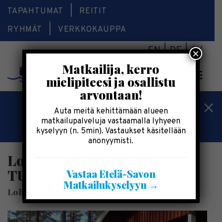
TAPAHTUMAT
REITIT
RYHMÄT
VERKKOKAUPPA
EN
DE
SV
×
Matkailija, kerro
Valikk
mielipiteesi ja osallistu
arvontaan!
Kesälomatärpit »
Auta meitä kehittämään alueen
matkailupalveluja vastaamalla lyhyeen
Saimaalla-kesälehti »
kyselyyn (n. 5min). Vastaukset käsitellään
anonyymisti.
Loikansaari – Rantamökki
TURO
Vastaa Etelä-Savon
Matkailukyselyyn →
Loikansaaren Lomamökit