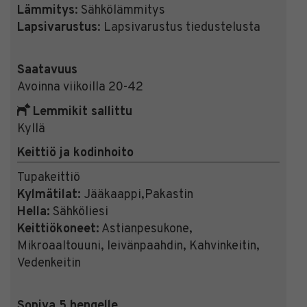
Lämmitys
: Sähkölämmitys
Lapsivarustus
: Lapsivarustus tiedustelusta
Saatavuus
Avoinna viikoilla 20-42
Lemmikit sallittu
Kyllä
Keittiö ja kodinhoito
Tupakeittiö
Kylmätilat:
Jääkaappi,Pakastin
Hella:
Sähköliesi
Keittiökoneet:
Astianpesukone,
Mikroaaltouuni, leivänpaahdin, Kahvinkeitin,
Vedenkeitin
Sopiva 5 hengelle