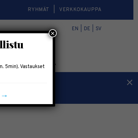
RYHMÄT
VERKKOKAUPPA
EN
DE
SV
×
llistu
O
VERKKOKAUPPA
n. 5min). Vastaukset
n →