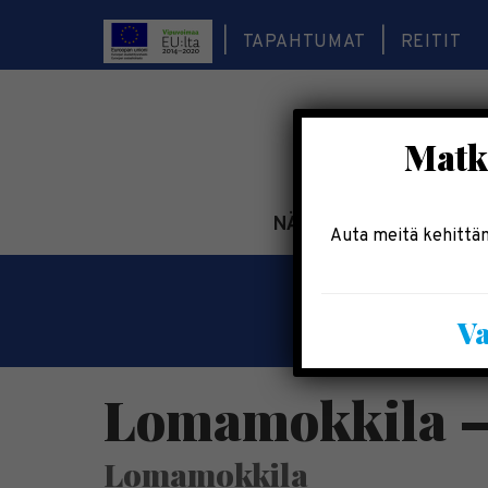
TAPAHTUMAT
REITIT
Matka
NÄE & KOE
TEE & 
Auta meitä kehittäm
Va
Lomamokkila –
Lomamokkila