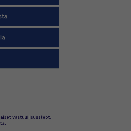
sta
ia
aiset vastuullisuusteot.
tä.