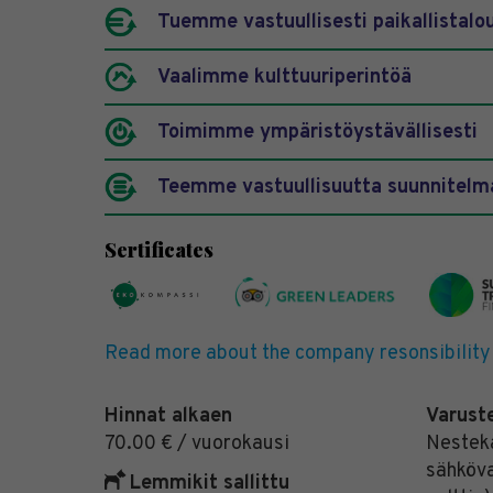
Tuemme vastuullisesti paikallistalo
Vaalimme kulttuuriperintöä
Toimimme ympäristöystävällisesti
Teemme vastuullisuutta suunnitelma
Sertificates
Read more about the company resonsibility
Hinnat alkaen
Varust
70.00 € / vuorokausi
Nesteka
sähköva
Lemmikit sallittu