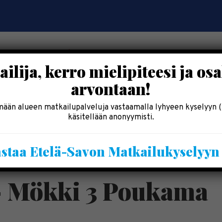
ilija, kerro mielipiteesi ja osa
arvontaan!
OSALLISTU
SYÖ & SHOPPAILE
MAJOITU
INF
ään alueen matkailupalveluja vastaamalla lyhyeen kyselyyn (
käsitellään anonyymisti.
Kesälomatärpit »
staa Etelä-Savon Matkailukyselyy
Saimaalla-kesälehti »
 Mökki 3 Poukama