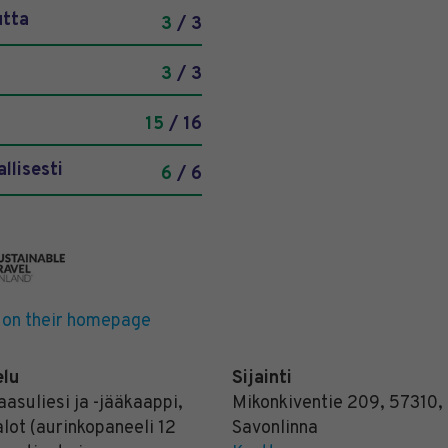
utta
3
/ 3
3
/ 3
15
/ 16
llisesti
6
/ 6
 on their homepage
elu
Sijainti
asuliesi ja -jääkaappi,
Mikonkiventie 209
,
57310
,
lot (aurinkopaneeli 12
Savonlinna