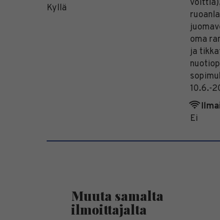
volttia)
Kyllä
ruoanla
juomav
oma ran
ja tikk
nuotiop
sopimu
10.6.-2
Ilma
Ei
Muuta samalta
ilmoittajalta