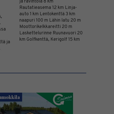
ja ravintola 8 km
Rautatieasema 12 km Linja-
auto 1 km Lentokenttä 3 km
,
naapuri 100 m Lähin latu 20 m
.
Moottorikelkkareitti 20 m
ssa
Laskettelurinne Ruunavuori 20
km Golfkenttä, Kerigolf 15 km
tä ja
.
amokkila