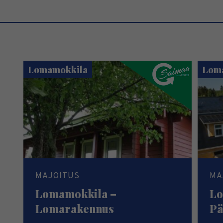
Lomamokkila
Lom
MAJOITUS
MA
Lomamokkila –
Lo
Lomarakennus
Pä