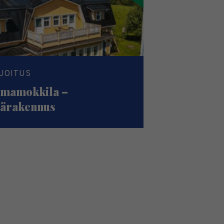
JOITUS
mamokkila –
ärakennus