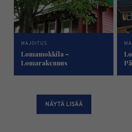
MAJOITUS
MA
Lomamokkila –
Lo
Lomarakennus
Pä
NÄYTÄ LISÄÄ