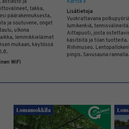
, astiasto ja
Kartta »
ittovälineet, takka,
Lisätietoja
esi päärakennuksesta,
Vuokrattavana polkupyöriä
ta ja soutuvene, onget
lumikenkiä, tennisvälineitä
ataulu, ulkona
Aittapuoti, josta ostettavi
aikka, lemmikkieläimet
käsitöitä ja tilan tuotteita.
ksen mukaan, käytössä
Riihimuseo. Lentopallokent
0.8.
pingis. Savusauna rannalla
inen WiFi
Lomamokkila
Lom