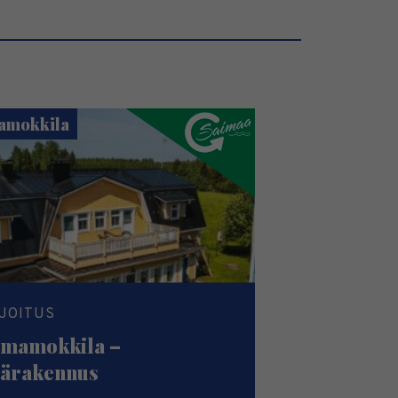
amokkila
JOITUS
mamokkila –
ärakennus