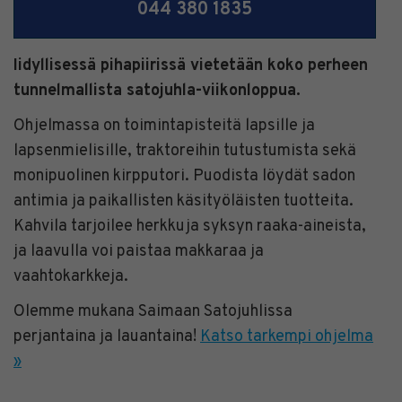
044 380 1835
Iidyllisessä pihapiirissä vietetään koko perheen
tunnelmallista satojuhla-viikonloppua.
Ohjelmassa on toimintapisteitä lapsille ja
lapsenmielisille, traktoreihin tutustumista sekä
monipuolinen kirpputori. Puodista löydät sadon
antimia ja paikallisten käsityöläisten tuotteita.
Kahvila tarjoilee herkkuja syksyn raaka-aineista,
ja laavulla voi paistaa makkaraa ja
vaahtokarkkeja.
Olemme mukana Saimaan Satojuhlissa
perjantaina ja lauantaina!
Katso tarkempi ohjelma
»
___________________________