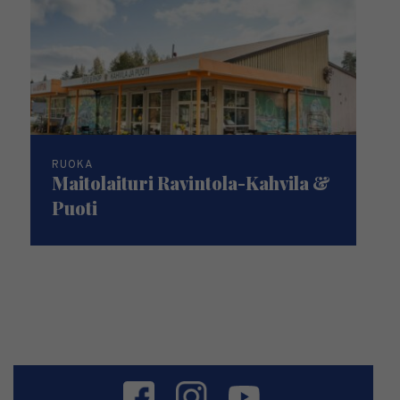
RUOKA
Maitolaituri Ravintola-Kahvila &
Puoti