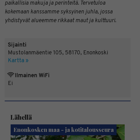
paikallisia makuja ja perinteitä. Tervetuloa
kokemaan kanssamme syksyinen juhla, jossa
yhdistyvät alueemme rikkaat maut ja kulttuuri.
Sijainti
Mustolanmäentie 105
,
58170
,
Enonkoski
Kartta »
Ilmainen WiFi
Ei
Lähellä
Enonkosken maa - ja kotitalousseura