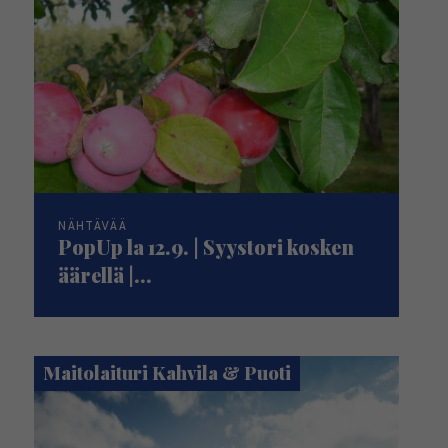
NÄHTÄVÄÄ
PopUp la 12.9. | Syystori kosken
äärellä |...
Maitolaituri Kahvila & Puoti