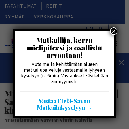
TAPAHTUMAT
REITIT
RYHMÄT
VERKKOKAUPPA
EN
DE
SV
×
Matkailija, kerro
Valikk
mielipiteesi ja osallistu
arvontaan!
Kesälomatärpit »
Auta meitä kehittämään alueen
matkailupalveluja vastaamalla lyhyeen
Saimaalla-kesälehti »
kyselyyn (n. 5min). Vastaukset käsitellään
anonyymisti.
Mustolanmäen Navetan Vintti |
Sadon antimia ja
Vastaa Etelä-Savon
Matkailukyselyyn →
kirppisaarteita | Enonkoski
Mustolanmäen Navetan Vintin Kahvila