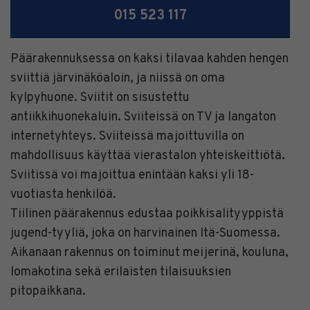
015 523 117
Päärakennuksessa on kaksi tilavaa kahden hengen
sviittiä järvinäköaloin, ja niissä on oma
kylpyhuone. Sviitit on sisustettu
antiikkihuonekaluin. Sviiteissä on TV ja langaton
internetyhteys. Sviiteissä majoittuvilla on
mahdollisuus käyttää vierastalon yhteiskeittiötä.
Sviitissä voi majoittua enintään kaksi yli 18-
vuotiasta henkilöä.
Tiilinen päärakennus edustaa poikkisalityyppistä
jugend-tyyliä, joka on harvinainen Itä-Suomessa.
Aikanaan rakennus on toiminut meijerinä, kouluna,
lomakotina sekä erilaisten tilaisuuksien
pitopaikkana.