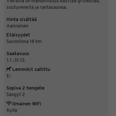
Vierailla on mahdollisuus käyttää grillikotaa,
soutuveneitä ja rantasaunaa.
Hinta sisältää
Aamiainen
Etäisyydet
Savonlinna 18 km
Saatavuus
1.1.-31.12.
Lemmikit sallittu
Ei
Sopiva 2 hengelle
Sängyt 2
Ilmainen WiFi
Kyllä