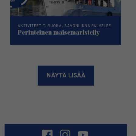
AKTIVITEETIT, RUOKA, SAVONLINNA PALVELEE
Perinteinen maisemaristeily
NÄYTÄ LISÄÄ