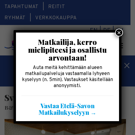
TAPAHTUMAT
REITIT
RYHMÄT
VERKKOKAUPPA
EN
DE
SV
×
Matkailija, kerro
Valikk
mielipiteesi ja osallistu
arvontaan!
Kesälomatärpit »
Auta meitä kehittämään alueen
matkailupalveluja vastaamalla lyhyeen
Saimaalla-kesälehti »
kyselyyn (n. 5min). Vastaukset käsitellään
anonyymisti.
Sviitti päärakennus
Vastaa Etelä-Savon
B&B Taipaleenniemi
Matkailukyselyyn →