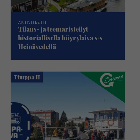
AKTIVITEETIT
Tilaus- ja teemaristeilyt
historiallisella höyrylaiva s/s
Heinävedellä
Timppa II