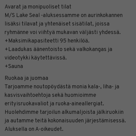
Avarat ja monipuoliset tilat
M/S Lake Seal -aluksessamme on aurinkokannen
lisäksi tilavat ja yhtenäiset sisätilat, joissa
ryhmänne voi viihtyä mukavan väljästi yhdessä.
+Maksimikapasiteetti 95 henkilöä.
+Laadukas äänentoisto sekä valkokangas ja
videotykki käytettävissä.
+Sauna
Ruokaa ja juomaa
Tarjoamme noutopöydästä monia kala-, liha- ja
kasvisvaihtoehtoja sekä huomioimme
erityisruokavaliot ja ruoka-aineallergiat.
Huolehdimme tarjoilun alkumaljoista jälkiruokiin
ja autamme teitä kokonaisuuden järjestämisessä.
Aluksella on A-oikeudet.