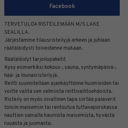
Facebook
TERVETULOA RISTEILEMÄÄN M/S LAKE
SEALILLA.
Järjestämme tilausristeilyjä arkeen ja juhlaan
räätälöidysti toiveidenne mukaan.
Räätälöidyt tarjoilupaketit
Kysy esimerkiksi kokous-, sauna, syntymäpäivä-,
hää- ja lounasristeilyjä.
Reitti suunnitellaan ajankäyttönne huomioiden tai
voitte valita sen valmiista reittivaihtoehdoista.
Risteily on myös oivallinen tapa siirtää palaverit
toisiin maisemiin tai rentoutua tuttavaporukassa
nauttien samalla kauniista maisemista, hyvästä
ruuasta ja juomasta.