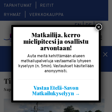
TAPAHTUMAT
REITIT
RYHMÄT
VERKKOKAUPPA
EN
DE
SV
×
Matkailija, kerro
Valikk
mielipiteesi ja osallistu
arvontaan!
Kesälomatärpit »
Auta meitä kehittämään alueen
matkailupalveluja vastaamalla lyhyeen
Saimaalla-kesälehti »
kyselyyn (n. 5min). Vastaukset käsitellään
anonyymisti.
Tilausristeilyt M/S Lake Seal
Vastaa Etelä-Savon
Sapha Oy
Matkailukyselyyn →