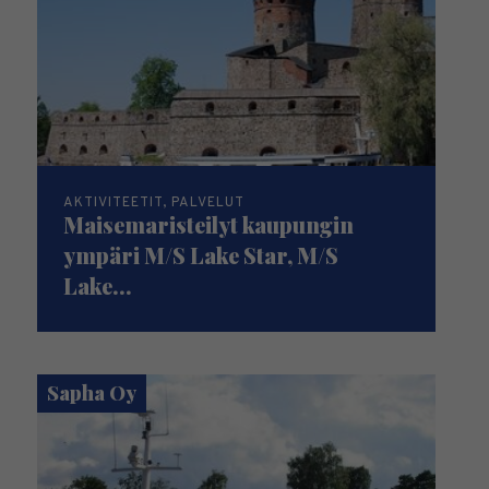
AKTIVITEETIT, PALVELUT
Maisemaristeilyt kaupungin
ympäri M/S Lake Star, M/S
Lake...
Sapha Oy