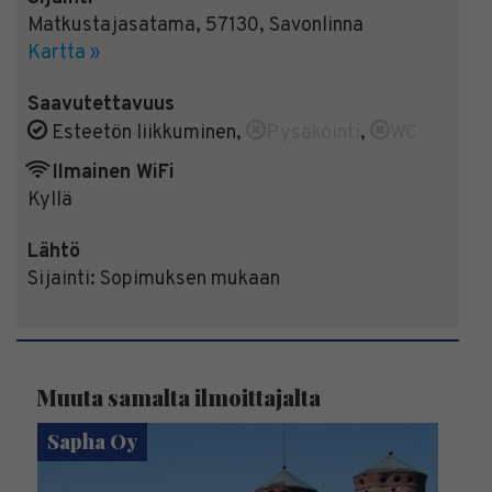
Matkustajasatama
,
57130
,
Savonlinna
Kartta »
Saavutettavuus
Esteetön liikkuminen
,
Pysäköinti
,
WC
Ilmainen WiFi
Kyllä
Lähtö
Sijainti:
Sopimuksen mukaan
Muuta samalta ilmoittajalta
Sapha Oy