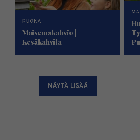
MA
RUOKA
Hu
Maisemakahvio |
Ty
Kesäkahvila
Pu
NÄYTÄ LISÄÄ