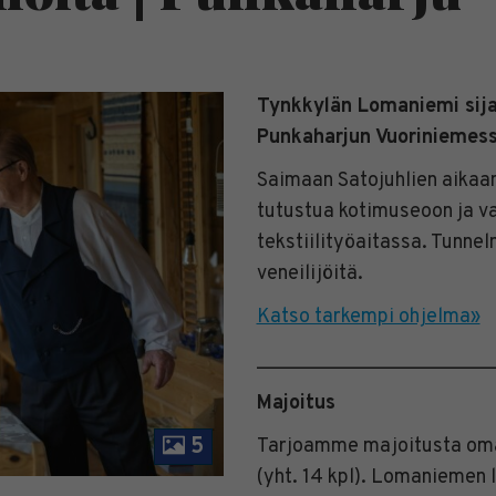
Tynkkylän Lomaniemi sija
Punkaharjun Vuoriniemess
Saimaan Satojuhlien aikaan
tutustua kotimuseoon ja v
tekstiilityöaitassa. Tunnel
veneilijöitä.
Katso tarkempi ohjelma»
________________________
Majoitus
5
Tarjoamme majoitusta omar
(yht. 14 kpl). Lomaniemen l