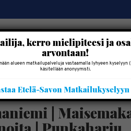
ilija, kerro mielipiteesi ja osa
arvontaan!
OSALLISTU
SYÖ & SHOPPAILE
MAJOITU
INF
ään alueen matkailupalveluja vastaamalla lyhyeen kyselyyn (
käsitellään anonyymisti.
Kesälomatärpit »
staa Etelä-Savon Matkailukyselyy
Saimaalla-kesälehti »
niemi | Maisemakah
noita | Punkaharju