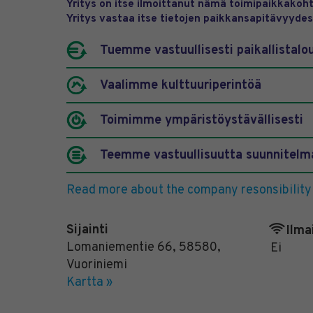
Yritys on itse ilmoittanut nämä toimipaikkakoht
Yritys vastaa itse tietojen paikkansapitävyydes
Tuemme vastuullisesti paikallistalo
Vaalimme kulttuuriperintöä
Toimimme ympäristöystävällisesti
Teemme vastuullisuutta suunnitelma
Read more about the company resonsibility
Sijainti
Ilma
Lomaniementie 66
,
58580
,
Ei
Vuoriniemi
Kartta »