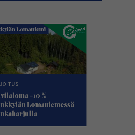
kylän Lomaniemi
JOITUS
vilaloma -10 %
nkkylän Lomaniemessä
nkaharjulla