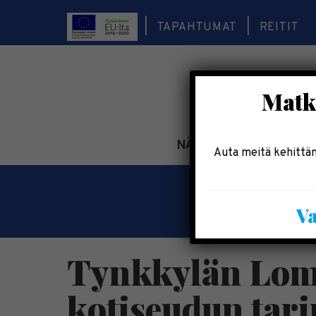
TAPAHTUMAT
REITIT
Matka
NÄE & KOE
TEE & 
Auta meitä kehittäm
Va
Tynkkylän Loma
kotiseudun tari