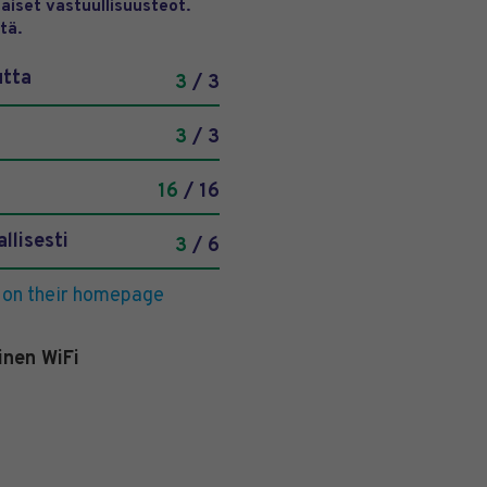
aiset vastuullisuusteot.
tä.
utta
3
/ 3
3
/ 3
16
/ 16
llisesti
3
/ 6
 on their homepage
inen WiFi