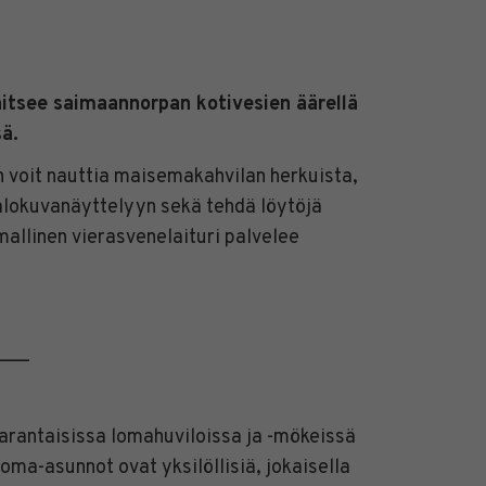
itsee saimaannorpan kotivesien äärellä
ä.
 voit nauttia maisemakahvilan herkuista,
alokuvanäyttelyyn sekä tehdä löytöjä
mallinen vierasvenelaituri palvelee
___
antaisissa lomahuviloissa ja -mökeissä
oma-asunnot ovat yksilöllisiä, jokaisella