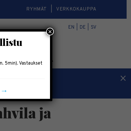
RYHMÄT
VERKKOKAUPPA
EN
DE
SV
×
llistu
O
VERKKOKAUPPA
n. 5min). Vastaukset
n →
vila ja