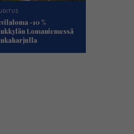
JOITUS
vilaloma -10 %
nkkylän Lomaniemessä
nkaharjulla