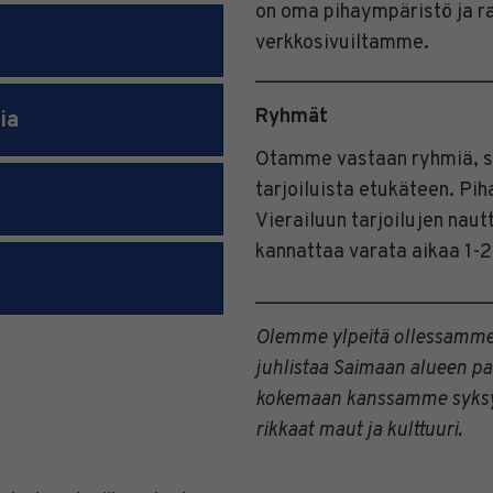
on oma pihaympäristö ja ra
verkkosivuiltamme.
________________________
Ryhmät
ia
Otamme vastaan ryhmiä, so
tarjoiluista etukäteen. Pih
Vierailuun tarjoilujen nau
kannattaa varata aikaa 1-2
________________________
Olemme ylpeitä ollessamme 
juhlistaa Saimaan alueen pai
kokemaan kanssamme syksyi
rikkaat maut ja kulttuuri.