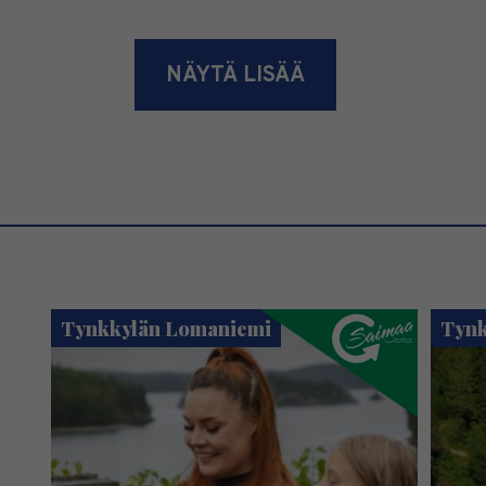
NÄYTÄ LISÄÄ
Tynkkylän Lomaniemi
Tynk