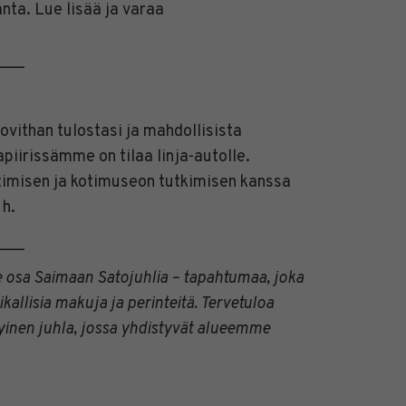
nta. Lue lisää ja varaa
___
vithan tulostasi ja mahdollisista
apiirissämme on tilaa linja-autolle.
ttimisen ja kotimuseon tutkimisen kanssa
 h.
___
osa Saimaan Satojuhlia – tapahtumaa, joka
kallisia makuja ja perinteitä. Tervetuloa
nen juhla, jossa yhdistyvät alueemme