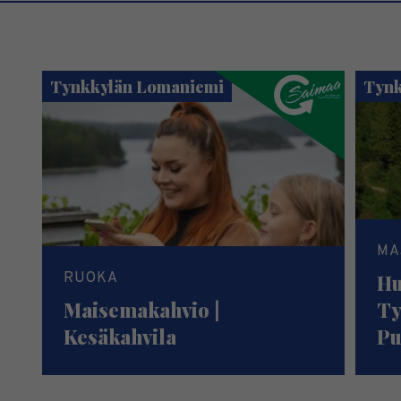
Tynkkylän Lomaniemi
Tynk
MA
RUOKA
Hu
Maisemakahvio |
Ty
Kesäkahvila
Pu