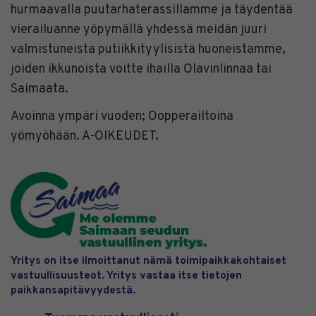
hurmaavalla puutarhaterassillamme ja täydentää
vierailuanne yöpymällä yhdessä meidän juuri
valmistuneista putiikkityylisistä huoneistamme,
joiden ikkunoista voitte ihailla Olavinlinnaa tai
Saimaata.
Avoinna ympäri vuoden; Oopperailtoina
yömyöhään. A-OIKEUDET.
Yritys on itse ilmoittanut nämä toimipaikkakohtaiset
vastuullisuusteot. Yritys vastaa itse tietojen
paikkansapitävyydestä.