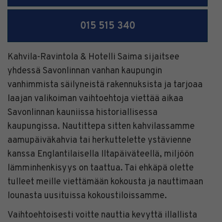
015 515 340
Kahvila-Ravintola & Hotelli Saima sijaitsee
yhdessä Savonlinnan vanhan kaupungin
vanhimmista säilyneistä rakennuksista ja tarjoaa
laajan valikoiman vaihtoehtoja viettää aikaa
Savonlinnan kauniissa historiallisessa
kaupungissa. Nautittepa sitten kahvilassamme
aamupäiväkahvia tai herkuttelette ystävienne
kanssa Englantilaisella Iltapäiväteellä, miljöön
lämminhenkisyys on taattua. Tai ehkäpä olette
tulleet meille viettämään kokousta ja nauttimaan
lounasta uusituissa kokoustiloissamme.
Vaihtoehtoisesti voitte nauttia kevyttä illallista