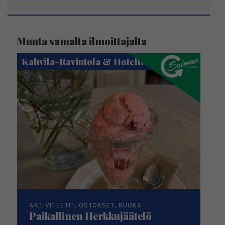
Muuta samalta ilmoittajalta
Kahvila-Ravintola & Hotelli Saima
AKTIVITEETIT, OSTOKSET, RUOKA
Paikallinen Herkkujäätelö