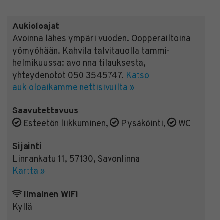
Aukioloajat
Avoinna lähes ympäri vuoden. Oopperailtoina
yömyöhään. Kahvila talvitauolla tammi-
helmikuussa: avoinna tilauksesta,
yhteydenotot 050 3545747.
Katso
aukioloaikamme nettisivuilta »
Saavutettavuus
Esteetön liikkuminen
,
Pysäköinti
,
WC
Sijainti
Linnankatu 11
,
57130
,
Savonlinna
Kartta »
Ilmainen WiFi
Kyllä