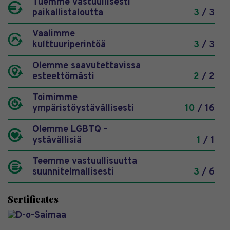
Tuemme vastuullisesti
paikallistaloutta
3
/ 3
Vaalimme
kulttuuriperintöä
3
/ 3
Olemme saavutettavissa
esteettömästi
2
/ 2
Toimimme
ympäristöystävällisesti
10
/ 16
Olemme LGBTQ -
ystävällisiä
1
/ 1
Teemme vastuullisuutta
suunnitelmallisesti
3
/ 6
Sertificates