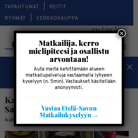
TAPAHTUMAT
REITIT
RYHMÄT
VERKKOKAUPPA
EN
DE
SV
×
Matkailija, kerro
Valikk
mielipiteesi ja osallistu
arvontaan!
Kesälomatärpit »
Auta meitä kehittämään alueen
matkailupalveluja vastaamalla lyhyeen
Saimaalla-kesälehti »
kyselyyn (n. 5min). Vastaukset käsitellään
anonyymisti.
Kahvila-Ravintola & Hotelli
Saima
Vastaa Etelä-Savon
Matkailukyselyyn →
Kahvila-Ravintola & Hotelli Saima