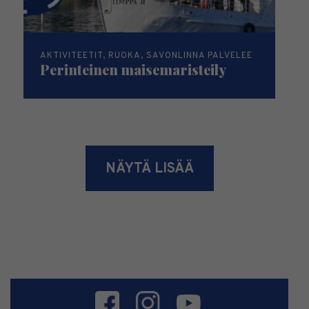
AKTIVITEETIT, RUOKA, SAVONLINNA PALVELEE
Perinteinen maisemaristeily
NÄYTÄ LISÄÄ