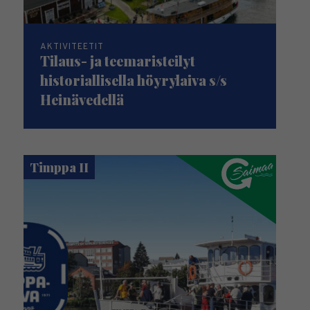
AKTIVITEETIT
Tilaus- ja teemaristeilyt
historiallisella höyrylaiva s/s
Heinävedellä
Timppa II