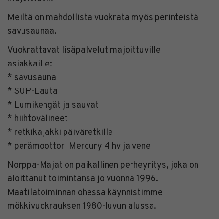
Meiltä on mahdollista vuokrata myös perinteistä
savusaunaa.
Vuokrattavat lisäpalvelut majoittuville
asiakkaille:
* savusauna
* SUP-Lauta
* Lumikengät ja sauvat
* hiihtovälineet
* retkikajakki päiväretkille
* perämoottori Mercury 4 hv ja vene
Norppa-Majat on paikallinen perheyritys, joka on
aloittanut toimintansa jo vuonna 1996.
Maatilatoiminnan ohessa käynnistimme
mökkivuokrauksen 1980-luvun alussa.