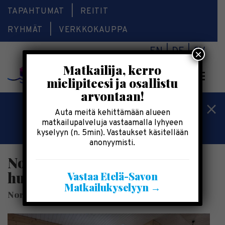
TAPAHTUMAT
REITIT
RYHMÄT
VERKKOKAUPPA
EN
DE
SV
×
Matkailija, kerro
Valikk
mielipiteesi ja osallistu
arvontaan!
Kesälomatärpit »
Auta meitä kehittämään alueen
matkailupalveluja vastaamalla lyhyeen
Saimaalla-kesälehti »
kyselyyn (n. 5min). Vastaukset käsitellään
anonyymisti.
Norppa-Majat | Mökkejä ja
huviloita Saimaan rannalla
Vastaa Etelä-Savon
Matkailukyselyyn →
Norppa-Majat