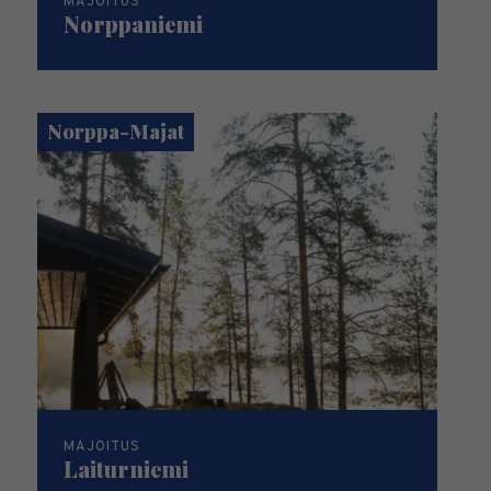
MAJOITUS
Norppaniemi
Norppa-Majat
MAJOITUS
Laiturniemi