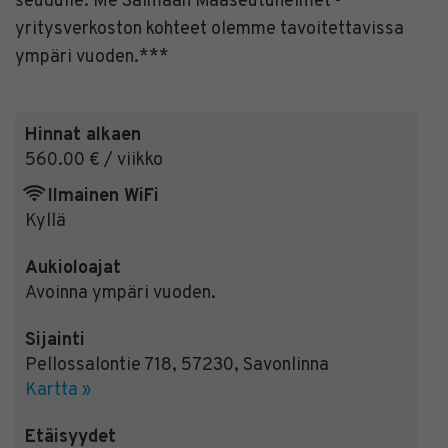
seudulle. Me Saimaan Maaseutuhelmet -
yritysverkoston kohteet olemme tavoitettavissa
ympäri vuoden.***
Hinnat alkaen
560.00 € / viikko
Ilmainen WiFi
Kyllä
Aukioloajat
Avoinna ympäri vuoden.
Sijainti
Pellossalontie 718
,
57230
,
Savonlinna
Kartta »
Etäisyydet