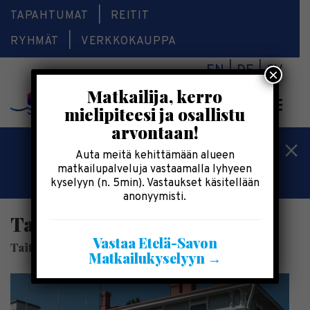
TAPAHTUMAT
REITIT
RYHMÄT
VERKKOKAUPPA
EN
DE
SV
×
Matkailija, kerro
Valikk
mielipiteesi ja osallistu
arvontaan!
Kesälomatärpit »
Auta meitä kehittämään alueen
matkailupalveluja vastaamalla lyhyeen
Saimaalla-kesälehti »
kyselyyn (n. 5min). Vastaukset käsitellään
anonyymisti.
Taito Shop Savonlinna
Vastaa Etelä-Savon
Taito Shop
Matkailukyselyyn →