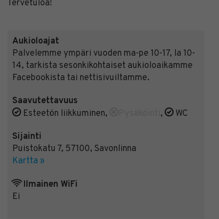
Tervetuloa!
Aukioloajat
Palvelemme ympäri vuoden ma-pe 10-17, la 10-
14, tarkista sesonkikohtaiset aukioloaikamme
Facebookista tai nettisivuiltamme.
Saavutettavuus
Esteetön liikkuminen
,
Pysäköinti
,
WC
Sijainti
Puistokatu 7
,
57100
,
Savonlinna
Kartta »
Ilmainen WiFi
Ei