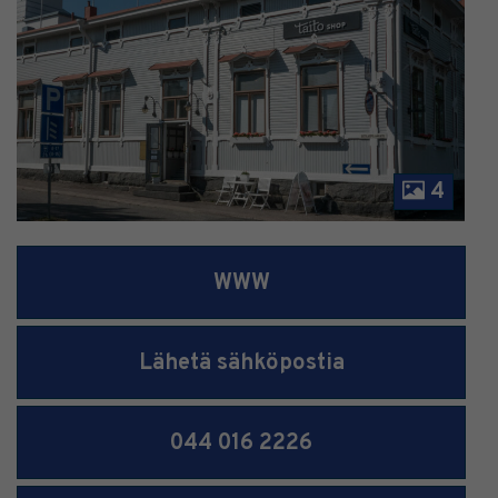
4
WWW
Lähetä sähköpostia
044 016 2226