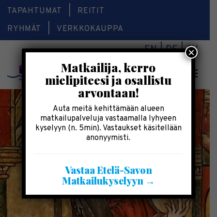
TAPAHTUMAT
REITIT
RYHMÄT
VERKKOKAUPPA
EN
DE
SV
×
Matkailija, kerro
Valikk
mielipiteesi ja osallistu
arvontaan!
Auta meitä kehittämään alueen
matkailupalveluja vastaamalla lyhyeen
kyselyyn (n. 5min). Vastaukset käsitellään
anonyymisti.
Vastaa Etelä-Savon
Matkailukyselyyn →