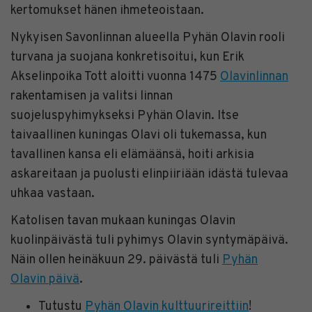
kertomukset hänen ihmeteoistaan.
Nykyisen Savonlinnan alueella Pyhän Olavin rooli
turvana ja suojana konkretisoitui, kun Erik
Akselinpoika Tott aloitti vuonna 1475
Olavinlinnan
rakentamisen ja valitsi linnan
suojeluspyhimykseksi Pyhän Olavin. Itse
taivaallinen kuningas Olavi oli tukemassa, kun
tavallinen kansa eli elämäänsä, hoiti arkisia
askareitaan ja puolusti elinpiiriään idästä tulevaa
uhkaa vastaan.
Katolisen tavan mukaan kuningas Olavin
kuolinpäivästä tuli pyhimys Olavin syntymäpäivä.
Näin ollen heinäkuun 29. päivästä tuli
Pyhän
Olavin päivä
.
Tutustu
Pyhän Olavin kulttuurireittiin
!