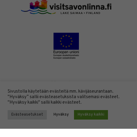
Sivustolla käytetään evästeitä mm. kävijäseurantaan.
"Hyväksy” sallii evästeasetuksista valitsemasi evästeet.
"Hyväksy kaikki" sallii kaikki evästeet.
Evästeasetukset
Hyväksy
Hyväksy kaikki
DESIGN BY
DIGITAALI