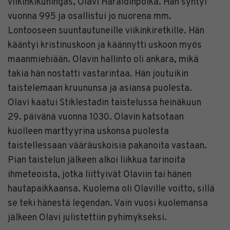
viikinkikuningas, Olavi Haraldinpoika. Hän syntyi
vuonna 995 ja osallistui jo nuorena mm.
Lontooseen suuntautuneille viikinkiretkille. Hän
kääntyi kristinuskoon ja käännytti uskoon myös
maanmiehiään. Olavin hallinto oli ankara, mikä
takia hän nostatti vastarintaa. Hän joutuikin
taistelemaan kruununsa ja asiansa puolesta.
Olavi kaatui Stiklestadin taistelussa heinäkuun
29. päivänä vuonna 1030. Olavin katsotaan
kuolleen marttyyrina uskonsa puolesta
taistellessaan vääräuskoisia pakanoita vastaan.
Pian taistelun jälkeen alkoi liikkua tarinoita
ihmeteoista, jotka liittyivät Olaviin tai hänen
hautapaikkaansa. Kuolema oli Olaville voitto, sillä
se teki hänestä legendan. Vain vuosi kuolemansa
jälkeen Olavi julistettiin pyhimykseksi.