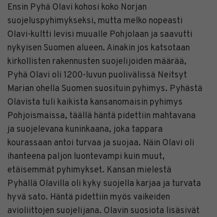
Ensin Pyhä Olavi kohosi koko Norjan
suojeluspyhimykseksi, mutta melko nopeasti
Olavi-kultti levisi muualle Pohjolaan ja saavutti
nykyisen Suomen alueen. Ainakin jos katsotaan
kirkollisten rakennusten suojelijoiden määrää,
Pyhä Olavi oli 1200-luvun puolivälissä Neitsyt
Marian ohella Suomen suosituin pyhimys. Pyhästä
Olavista tuli kaikista kansanomaisin pyhimys
Pohjoismaissa, täällä häntä pidettiin mahtavana
ja suojelevana kuninkaana, joka tappara
kourassaan antoi turvaa ja suojaa. Näin Olavi oli
ihanteena paljon luontevampi kuin muut,
etäisemmät pyhimykset. Kansan mielestä
Pyhällä Olavilla oli kyky suojella karjaa ja turvata
hyvä sato. Häntä pidettiin myös vaikeiden
avioliittojen suojelijana. Olavin suosiota lisäsivät