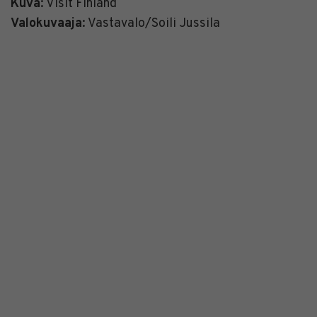
Kuva
: Visit Finland
Valokuvaaja
: Vastavalo/Soili Jussila