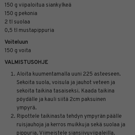
150 g viipaloitua siankylkeä
150 g pekonia
2 tl suolaa
0,5 tl mustapippuria
Voiteluun
150 g voita
VALMISTUSOHJE
Aloita kuumentamalla uuni 225 asteeseen.
Sekoita suola, voisula ja jauhot veteen ja
sekoita taikina tasaiseksi. Kaada taikina
pöydälle ja kauli siitä 2cm paksuinen
ympyrä.
Ripottele taikinasta tehdyn ympyrän päälle
ruisjauhoja ja kerros muikkuja sekä suolaa ja
pippuria. Viimeistele siansiivuviipaleilla.