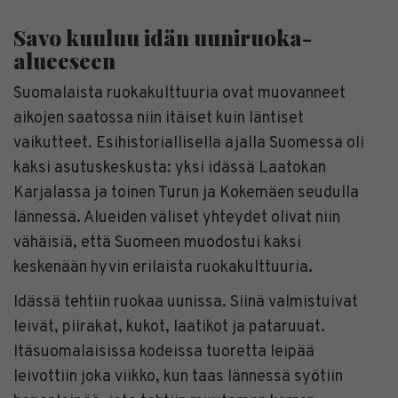
Savo kuuluu idän uuniruoka-
alueeseen
Suomalaista ruokakulttuuria ovat muovanneet
aikojen saatossa niin itäiset kuin läntiset
vaikutteet. Esihistoriallisella ajalla Suomessa oli
kaksi asutuskeskusta: yksi idässä Laatokan
Karjalassa ja toinen Turun ja Kokemäen seudulla
lännessä. Alueiden väliset yhteydet olivat niin
vähäisiä, että Suomeen muodostui kaksi
keskenään hyvin erilaista ruokakulttuuria.
Idässä tehtiin ruokaa uunissa. Siinä valmistuivat
leivät, piirakat, kukot, laatikot ja pataruuat.
Itäsuomalaisissa kodeissa tuoretta leipää
leivottiin joka viikko, kun taas lännessä syötiin