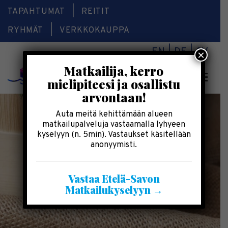
TAPAHTUMAT
REITIT
RYHMÄT
VERKKOKAUPPA
EN
DE
SV
×
Matkailija, kerro
Valikk
mielipiteesi ja osallistu
arvontaan!
Auta meitä kehittämään alueen
matkailupalveluja vastaamalla lyhyeen
kyselyyn (n. 5min). Vastaukset käsitellään
anonyymisti.
Vastaa Etelä-Savon
Matkailukyselyyn →