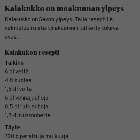
Kalakukko on maakunnan ylpeys
Kalakukko on Savon ylpeys. Tällä reseptillä
valmistuu ruistaikinakuoreen kätketty tukeva
eväs.
Kalakukon resepti
Taikina
6 dl vettä
4 tl suolaa
1,5 dl voita
6 dl vehnäjauhoja
8,5 dl ruisjauhoja
1,5 dl ruisrouhetta
Täyte
700 g perattuja muikkuja