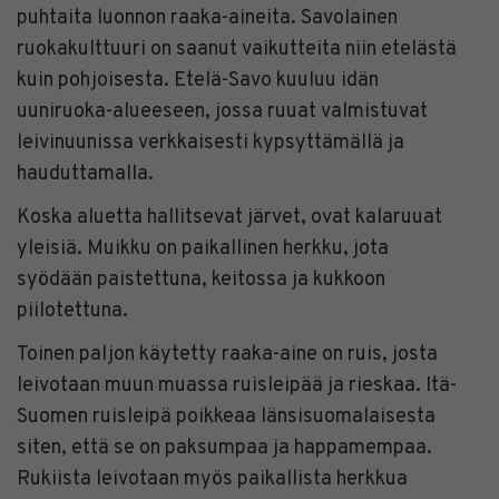
puhtaita luonnon raaka-aineita. Savolainen
ruokakulttuuri on saanut vaikutteita niin etelästä
kuin pohjoisesta. Etelä-Savo kuuluu idän
uuniruoka-alueeseen, jossa ruuat valmistuvat
leivinuunissa verkkaisesti kypsyttämällä ja
hauduttamalla.
Koska aluetta hallitsevat järvet, ovat kalaruuat
yleisiä. Muikku on paikallinen herkku, jota
syödään paistettuna, keitossa ja kukkoon
piilotettuna.
Toinen paljon käytetty raaka-aine on ruis, josta
leivotaan muun muassa ruisleipää ja rieskaa. Itä-
Suomen ruisleipä poikkeaa länsisuomalaisesta
siten, että se on paksumpaa ja happamempaa.
Rukiista leivotaan myös paikallista herkkua