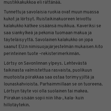
mustikkakukkoa eli rättänää.
Tunnettuja savolaisia ruokia ovat muun muassa
kukot ja lörtsyt. Ruistaikinakuoreen leivottu
kalakukko kätkee sisäänsä muikkua. Kaveriksi se
saa siankylkeä ja pekonia tuomaan makua ja
täyteläisyyttä. Savolainen kalakukko on jopa
saanut EU:n nimisuojajärjestelmän mukaisen Aito
perinteinen tuote –rekisterimerkinnän.
Lörtsy on Savonlinnan ylpeys. Lehtevästä
taikinasta valmistettua rasvaista, puolikuun
muotoista piirakkaa saa ostaa torimyyjiltä ja
lounaskahvioista. Parhaimmillaan se on tuoreena.
Lörtsyn täyte voi olla suolainen tai makea.
Piirakan sisään sopii niin liha-, kala- kuin
hillotäytekin.