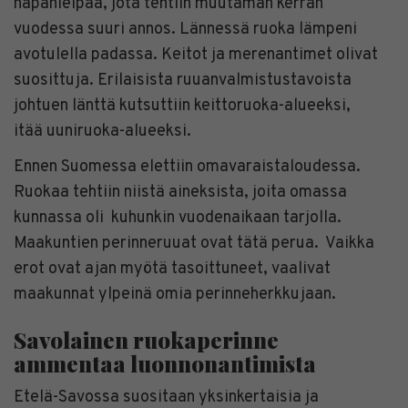
hapanleipää, jota tehtiin muutaman kerran
vuodessa suuri annos. Lännessä ruoka lämpeni
avotulella padassa. Keitot ja merenantimet olivat
suosittuja. Erilaisista ruuanvalmistustavoista
johtuen länttä kutsuttiin keittoruoka-alueeksi,
itää uuniruoka-alueeksi.
Ennen Suomessa elettiin omavaraistaloudessa.
Ruokaa tehtiin niistä aineksista, joita omassa
kunnassa oli kuhunkin vuodenaikaan tarjolla.
Maakuntien perinneruuat ovat tätä perua. Vaikka
erot ovat ajan myötä tasoittuneet, vaalivat
maakunnat ylpeinä omia perinneherkkujaan.
Savolainen ruokaperinne
ammentaa luonnonantimista
Etelä-Savossa suositaan yksinkertaisia ja