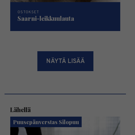
OSTOKSET
Saarni-leikkuulauta
NÄYTÄ LISÄÄ
Lähellä
Puusepänverstas Silopuu