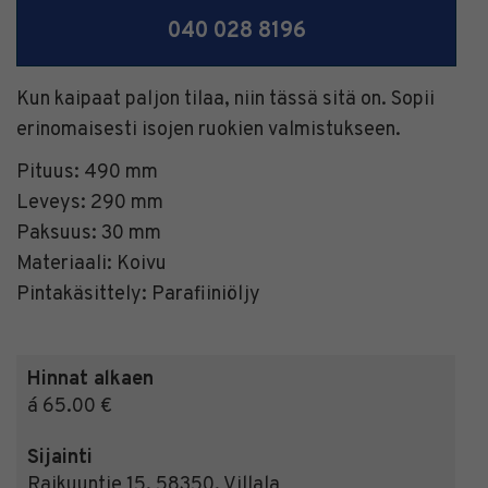
040 028 8196
Kun kaipaat paljon tilaa, niin tässä sitä on. Sopii
erinomaisesti isojen ruokien valmistukseen.
Pituus: 490 mm
Leveys: 290 mm
Paksuus: 30 mm
Materiaali: Koivu
Pintakäsittely: Parafiiniöljy
Hinnat alkaen
á 65.00 €
Sijainti
Raikuuntie 15
,
58350
,
Villala