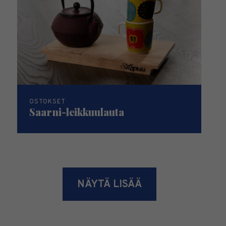
OSTOKSET
Saarni-leikkuulauta
NÄYTÄ LISÄÄ