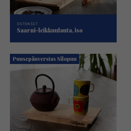
OSTOKSET
Saarni-leikkuulauta, iso
Puusepänverstas Silopuu