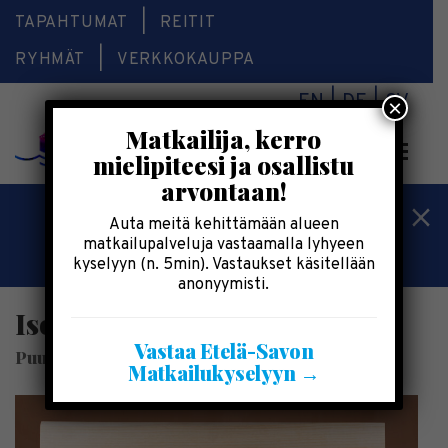
TAPAHTUMAT
REITIT
RYHMÄT
VERKKOKAUPPA
EN
DE
SV
×
Matkailija, kerro
Valikk
mielipiteesi ja osallistu
arvontaan!
Kesälomatärpit »
Auta meitä kehittämään alueen
matkailupalveluja vastaamalla lyhyeen
Saimaalla-kesälehti »
kyselyyn (n. 5min). Vastaukset käsitellään
anonyymisti.
Iso Leikkuulauta
Vastaa Etelä-Savon
Puusepänverstas Silopuu
Matkailukyselyyn →