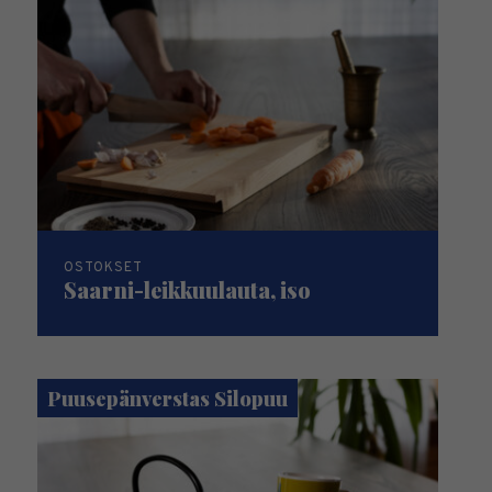
OSTOKSET
Saarni-leikkuulauta, iso
Puusepänverstas Silopuu