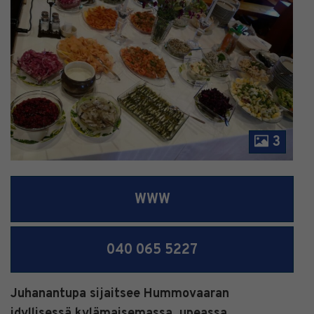
3
WWW
040 065 5227
Juhanantupa sijaitsee Hummovaaran
idyllisessä kylämaisemassa, upeassa