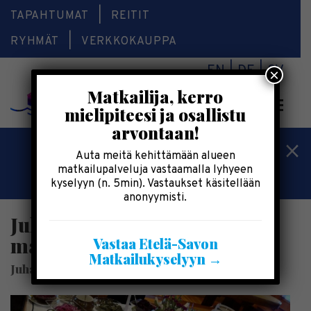
TAPAHTUMAT
REITIT
RYHMÄT
VERKKOKAUPPA
EN
DE
SV
×
Matkailija, kerro
Valikk
mielipiteesi ja osallistu
arvontaan!
Kesälomatärpit »
Auta meitä kehittämään alueen
matkailupalveluja vastaamalla lyhyeen
Saimaalla-kesälehti »
kyselyyn (n. 5min). Vastaukset käsitellään
anonyymisti.
Juhanantupa | Karjalaisia
makuja | Hummovaara
Vastaa Etelä-Savon
Matkailukyselyyn →
Juhanantupa