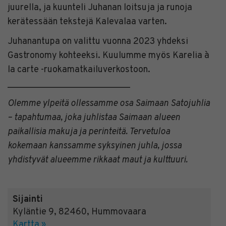
juurella, ja kuunteli Juhanan loitsuja ja runoja
kerätessään tekstejä Kalevalaa varten.
Juhanantupa on valittu vuonna 2023 yhdeksi
Gastronomy kohteeksi. Kuulumme myös Karelia à
la carte -ruokamatkailuverkostoon.
___________________________
Olemme ylpeitä ollessamme osa Saimaan Satojuhlia
– tapahtumaa, joka juhlistaa Saimaan alueen
paikallisia makuja ja perinteitä. Tervetuloa
kokemaan kanssamme syksyinen juhla, jossa
yhdistyvät alueemme rikkaat maut ja kulttuuri.
Sijainti
Kyläntie 9
,
82460
,
Hummovaara
Kartta »