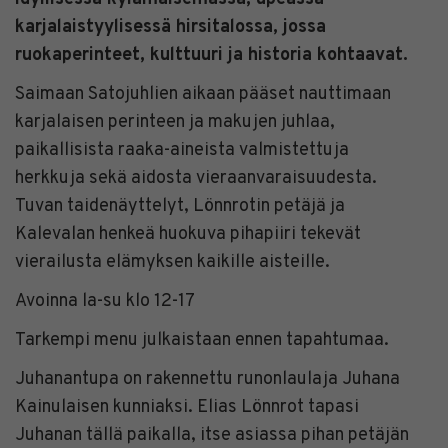
karjalaistyylisessä hirsitalossa, jossa
ruokaperinteet, kulttuuri ja historia kohtaavat.
Saimaan Satojuhlien aikaan pääset nauttimaan
karjalaisen perinteen ja makujen juhlaa,
paikallisista raaka-aineista valmistettuja
herkkuja sekä aidosta vieraanvaraisuudesta.
Tuvan taidenäyttelyt, Lönnrotin petäjä ja
Kalevalan henkeä huokuva pihapiiri tekevät
vierailusta elämyksen kaikille aisteille.
Avoinna la-su klo 12-17
Tarkempi menu julkaistaan ennen tapahtumaa.
Juhanantupa on rakennettu runonlaulaja Juhana
Kainulaisen kunniaksi. Elias Lönnrot tapasi
Juhanan tällä paikalla, itse asiassa pihan petäjän