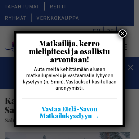
TAPAHTUMAT
REITIT
RYHMÄT
VERKKOKAUPPA
EN
DE
SV
×
Matkailija, kerro
Valikk
mielipiteesi ja osallistu
arvontaan!
Kesälomatärpit »
Auta meitä kehittämään alueen
matkailupalveluja vastaamalla lyhyeen
Saimaalla-kesälehti »
kyselyyn (n. 5min). Vastaukset käsitellään
anonyymisti.
Kartanohuvilat |
SaimaaHoliday Oravi
Vastaa Etelä-Savon
Matkailukyselyyn →
SaimaaHoliday Oravi