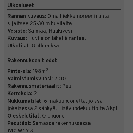
Ulkoalueet
Rannan kuvaus:
Oma hiekkamoreeni ranta
sijaitsee 25-30 m huvilalta
Vesistö:
Saimaa, Haukivesi
Kuvaus:
Huvila on lähellä rantaa.
Ulkotilat:
Grillipaikka
Rakennuksen tiedot
2
Pinta-ala
: 198m
Valmistumisvuosi
: 2010
Rakennusmateriaalit
: Puu
Kerroksia
: 2
Nukkumatilat
: 6 makuuhuonetta, joissa
jokaisessa 2 sänkyä. Lisävuodekuutioita 3 kpl.
Oleskelutilat
: Olohuone
Pesutilat
: Samassa rakennuksessa
WC
: Wc x 3