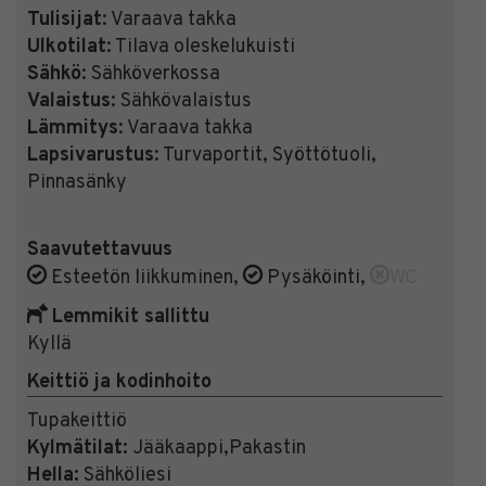
Tulisijat
: Varaava takka
Ulkotilat
: Tilava oleskelukuisti
Sähkö
: Sähköverkossa
Valaistus
: Sähkövalaistus
Lämmitys
: Varaava takka
Lapsivarustus
: Turvaportit, Syöttötuoli,
Pinnasänky
Saavutettavuus
Esteetön liikkuminen
,
Pysäköinti
,
WC
Lemmikit sallittu
Kyllä
Keittiö ja kodinhoito
Tupakeittiö
Kylmätilat:
Jääkaappi,Pakastin
Hella:
Sähköliesi