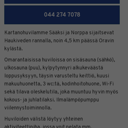
044 274 7078
Kartanohuvilamme Sääksi ja Norppa sijaitsevat
Haukiveden rannalla, noin 4,5 km päässä Oravin
kylästä.
Omarantaisissa huviloissa on sisäsauna (sähkö),
ulkosauna (puu), kylpytynnyri alkukeväästä
loppusyksyyn, täysin varusteltu keittiö, kuusi
makuuhuonetta, 3 wc:tä, kodinhoitohuone, Wi-Fi
sekä tilava oleskelutila, joka muuntuu hyvin myös
kokous- ja juhlatilaksi. Ilmalämpöpumppu
viilennystoiminnolla.
Huviloiden välistä löytyy yhteinen
aktiviteettipiha, jossa voit pelata mm.