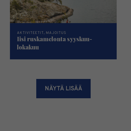
AKTIVITEETIT, MAJOITUS
Iisi ruskamelonta syyskuu-
lokakuu
NÄYTÄ LISÄÄ