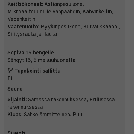
Keittiökoneet:
Astianpesukone,
Mikroaaltouuni, leivänpaahdin, Kahvinkeitin,
Vedenkeitin
Vaatehuolto:
Pyykinpesukone, Kuivauskaappi,
Silitysrauta ja -lauta
Sopiva 15 hengelle
Sängyt 15, 6 makuuhuonetta
Tupakointi sallittu
Ei
Sauna
Sijainti:
Samassa rakennuksessa, Erillisessä
rakennuksessa
Kiuas:
Sähkölämmitteinen, Puu
Sijainti