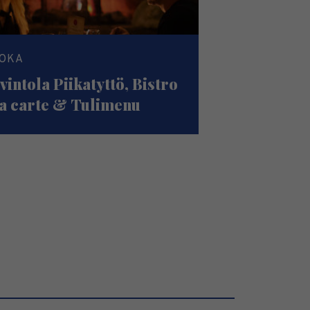
OKA
vintola Piikatyttö, Bistro
la carte & Tulimenu