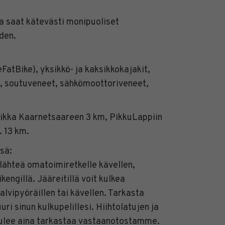
a saat kätevästi monipuoliset
den.
FatBike), yksikkö- ja kaksikkokajakit,
ö), soutuveneet, sähkömoottoriveneet,
vaikka Kaarnetsaareen 3 km, PikkuLappiin
. 13 km.
sä:
t lähteä omatoimiretkelle kävellen,
ikengillä. Jääreitillä voit kulkea
 talvipyöräillen tai kävellen. Tarkasta
uuri sinun kulkupelillesi. Hiihtolatujen ja
e tulee aina tarkastaa vastaanotostamme.