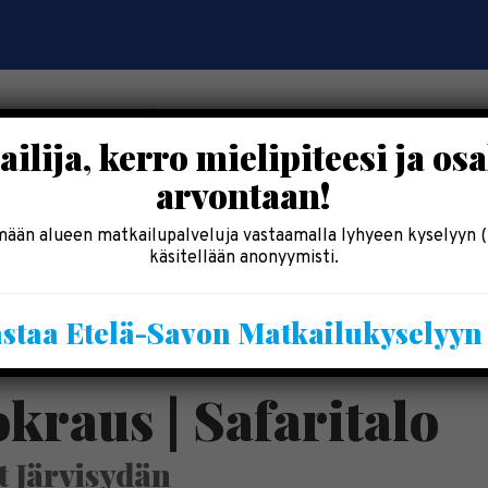
ilija, kerro mielipiteesi ja osa
arvontaan!
OSALLISTU
SYÖ & SHOPPAILE
MAJOITU
INF
ään alueen matkailupalveluja vastaamalla lyhyeen kyselyyn (
käsitellään anonyymisti.
Kesälomatärpit »
staa Etelä-Savon Matkailukyselyy
Saimaalla-kesälehti »
kraus | Safaritalo
t Järvisydän