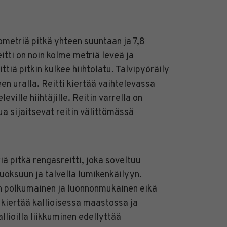
ometriä pitkä yhteen suuntaan ja 7,8
itti on noin kolme metriä leveä ja
ttiä pitkin kulkee hiihtolatu. Talvipyöräily
een uralla. Reitti kiertää vaihtelevassa
eville hiihtäjille. Reitin varrella on
a sijaitsevat reitin välittömässä
iä pitkä rengasreitti, joka soveltuu
uoksuun ja talvella lumikenkäilyyn.
on polkumainen ja luonnonmukainen eikä
i kiertää kallioisessa maastossa ja
llioilla liikkuminen edellyttää