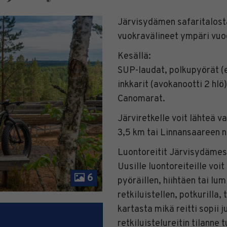
Järvisydämen safaritalost
vuokravälineet ympäri vuo
Kesällä:
SUP-laudat, polkupyörät (e
inkkarit (avokanootti 2 hl
Canomarat.
Järviretkelle voit lähteä 
3,5 km tai Linnansaareen n
Luontoreitit Järvisydämes
Uusille luontoreiteille voi
6
pyöräillen, hiihtäen tai lum
retkiluistellen, potkurilla,
kartasta mikä reitti sopii j
retkiluistelureitin tilann