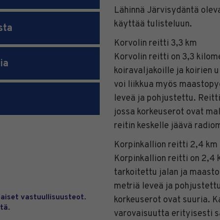
Lähinnä Järvisydäntä olevall
käyttää tulisteluun.
sta
Korvolin reitti 3,3 km
Korvolin reitti on 3,3 kilom
ia
koiravaljakoille ja koirien 
voi liikkua myös maastopyör
leveä ja pohjustettu. Reit
jossa korkeuserot ovat mal
reitin keskelle jäävä radio
Korpinkallion reitti 2,4 km
Korpinkallion reitti on 2,4 k
tarkoitettu jalan ja maasto
metriä leveä ja pohjustettu
aiset vastuullisuusteot.
korkeuserot ovat suuria. Ka
tä.
varovaisuutta erityisesti sa