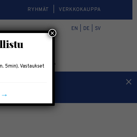
RYHMÄT
VERKKOKAUPPA
EN
DE
SV
×
llistu
O
VERKKOKAUPPA
n. 5min). Vastaukset
n →