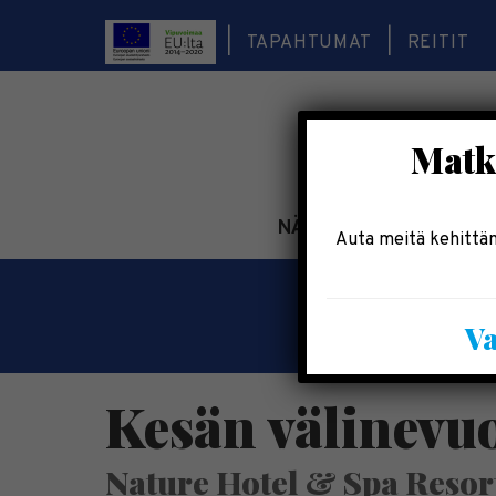
TAPAHTUMAT
REITIT
Matka
NÄE & KOE
TEE & 
Auta meitä kehittäm
Va
Kesän välinevuo
Nature Hotel & Spa Resor