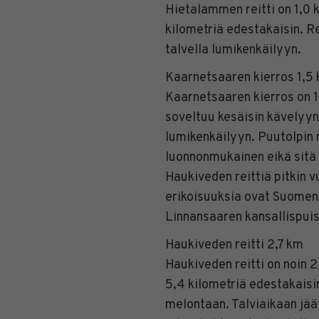
Hietalammen reitti on 1,0 
kilometriä edestakaisin. Re
talvella lumikenkäilyyn.
Kaarnetsaaren kierros 1,5
Kaarnetsaaren kierros on 1,
soveltuu kesäisin kävelyyn 
lumikenkäilyyn. Puutolpin 
luonnonmukainen eikä sitä
Haukiveden reittiä pitkin
erikoisuuksia ovat Suomen
Linnansaaren kansallispuist
Haukiveden reitti 2,7 km
Haukiveden reitti on noin 2
5,4 kilometriä edestakaisin
melontaan. Talviaikaan jääti