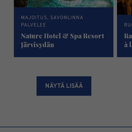
MAJOITUS, SAVONLINNA
PALVELEE
RU
Nature Hotel & Spa Resort
Ra
Järvisydän
à 
NÄYTÄ LISÄÄ