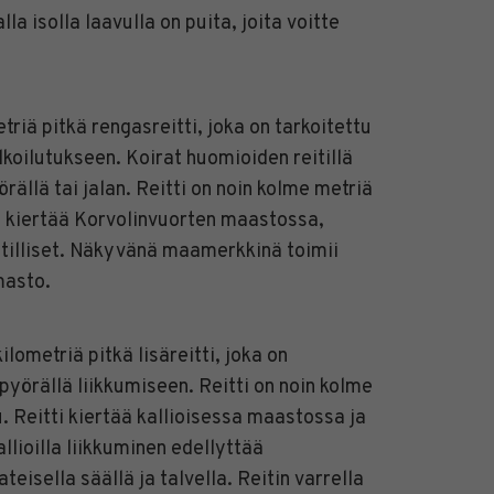
a isolla laavulla on puita, joita voitte
etriä pitkä rengasreitti, joka on tarkoitettu
ulkoilutukseen. Koirat huomioiden reitillä
ällä tai jalan. Reitti on noin kolme metriä
ti kiertää Korvolinvuorten maastossa,
tilliset. Näkyvänä maamerkkinä toimii
masto.
ilometriä pitkä lisäreitti, joka on
pyörällä liikkumiseen. Reitti on noin kolme
. Reitti kiertää kallioisessa maastossa ja
llioilla liikkuminen edellyttää
teisella säällä ja talvella. Reitin varrella