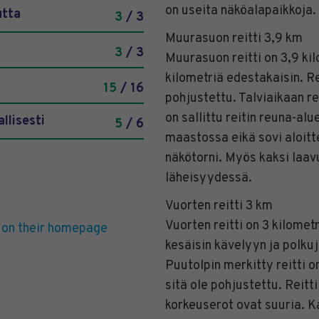
on useita näköalapaikkoja.
utta
3
/ 3
Muurasuon reitti 3,9 km
3
/ 3
Muurasuon reitti on 3,9 kil
kilometriä edestakaisin. Re
15
/ 16
pohjustettu. Talviaikaan rei
on sallittu reitin reuna-alu
llisesti
5
/ 6
maastossa eikä sovi aloittel
näkötorni. Myös kaksi laavu
läheisyydessä.
Vuorten reitti 3 km
Vuorten reitti on 3 kilometr
 on their homepage
kesäisin kävelyyn ja polkuj
Puutolpin merkitty reitti 
sitä ole pohjustettu. Reitt
korkeuserot ovat suuria. Ka