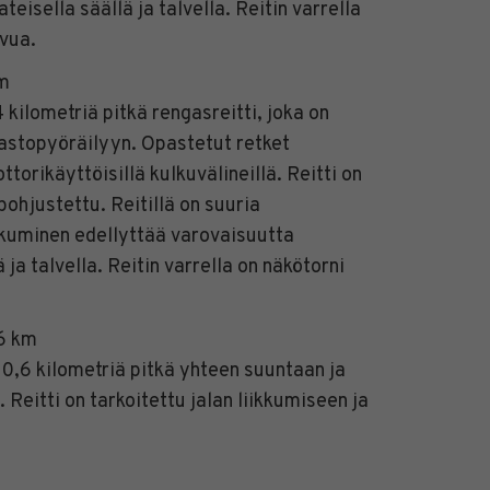
teisella säällä ja talvella. Reitin varrella
avua.
m
kilometriä pitkä rengasreitti, joka on
astopyöräilyyn. Opastetut retket
torikäyttöisillä kulkuvälineillä. Reitti on
pohjustettu. Reitillä on suuria
ikkuminen edellyttää varovaisuutta
ä ja talvella. Reitin varrella on näkötorni
,6 km
 0,6 kilometriä pitkä yhteen suuntaan ja
 Reitti on tarkoitettu jalan liikkumiseen ja