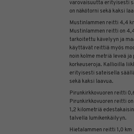
varovaisuutta erityisesti sa
on näkötorni sekä kaksi la
Mustinlammen reitti 4,4 k
Mustinlammen reitti on 4,4 
tarkoitettu kävelyyn ja ma
käyttävät reittiä myös moot
noin kolme metriä leveä ja 
korkeuseroja. Kallioilla li
erityisesti sateisella sääll
sekä kaksi laavua.
Pirunkirkkovuoren reitti 0
Pirunkirkkovuoren reitti on
1,2 kilometriä edestakaisin.
talvella lumikenkäilyyn.
Hietalammen reitti 1,0 km