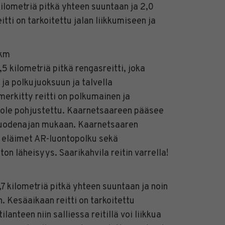
kilometriä pitkä yhteen suuntaan ja 2,0
itti on tarkoitettu jalan liikkumiseen ja
 km
5 kilometriä pitkä rengasreitti, joka
ja polkujuoksuun ja talvella
merkitty reitti on polkumainen ja
 ole pohjustettu. Kaarnetsaareen pääsee
 vuodenajan mukaan. Kaarnetsaaren
 eläimet AR-luontopolku sekä
on läheisyys. Saarikahvila reitin varrella!
,7 kilometriä pitkä yhteen suuntaan ja noin
. Kesäaikaan reitti on tarkoitettu
lanteen niin salliessa reitillä voi liikkua