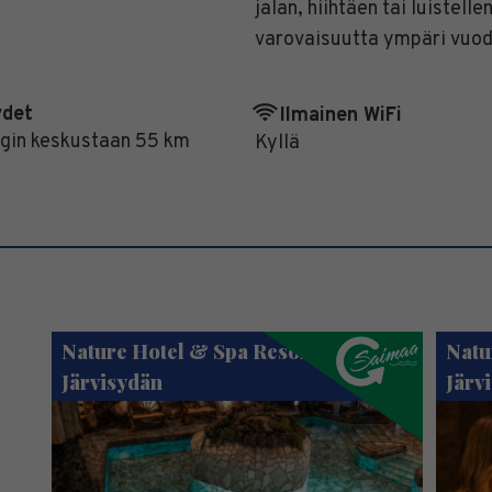
jalan, hiihtäen tai luistell
varovaisuutta ympäri vuoden
ydet
Ilmainen WiFi
gin keskustaan 55 km
Kyllä
Nature Hotel & Spa Resort
Natu
Järvisydän
Järv