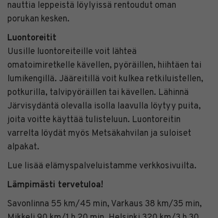
nauttia leppeistä löylyissä rentoudut oman
porukan kesken.
Luontoreitit
Uusille luontoreiteille voit lähteä
omatoimiretkelle kävellen, pyöräillen, hiihtäen tai
lumikengillä. Jääreitillä voit kulkea retkiluistellen,
potkurilla, talvipyöräillen tai kävellen. Lähinnä
Järvisydäntä olevalla isolla laavulla löytyy puita,
joita voitte käyttää tulisteluun. Luontoreitin
varrelta löydät myös Metsäkahvilan ja suloiset
alpakat.
Lue lisää elämyspalveluistamme verkkosivuilta.
Lämpimästi tervetuloa!
Savonlinna 55 km/45 min, Varkaus 38 km/35 min,
Mikkeli 90 km/1 h 20 min, Helsinki 320 km/3 h 30