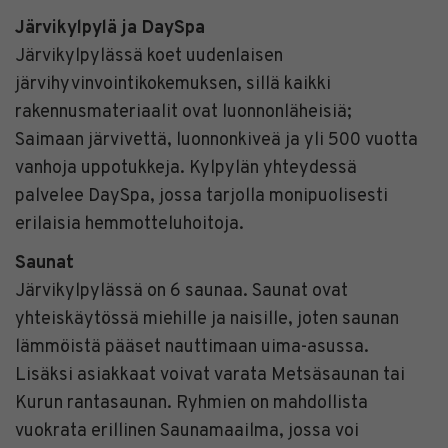
Järvikylpylä ja DaySpa
Järvikylpylässä koet uudenlaisen
järvihyvinvointikokemuksen, sillä kaikki
rakennusmateriaalit ovat luonnonläheisiä;
Saimaan järvivettä, luonnonkiveä ja yli 500 vuotta
vanhoja uppotukkeja. Kylpylän yhteydessä
palvelee DaySpa, jossa tarjolla monipuolisesti
erilaisia hemmotteluhoitoja.
Saunat
Järvikylpylässä on 6 saunaa. Saunat ovat
yhteiskäytössä miehille ja naisille, joten saunan
lämmöistä pääset nauttimaan uima-asussa.
Lisäksi asiakkaat voivat varata Metsäsaunan tai
Kurun rantasaunan. Ryhmien on mahdollista
vuokrata erillinen Saunamaailma, jossa voi