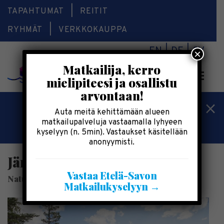
TAPAHTUMAT
REITIT
RYHMÄT
VERKKOKAUPPA
EN
DE
SV
×
Matkailija, kerro
Valikk
mielipiteesi ja osallistu
arvontaan!
Kesälomatärpit »
Auta meitä kehittämään alueen
matkailupalveluja vastaamalla lyhyeen
Saimaalla-kesälehti »
kyselyyn (n. 5min). Vastaukset käsitellään
anonyymisti.
Järvisydämen elämyspalvelut
Vastaa Etelä-Savon
Nature Hotel & Spa Resort Järvisydän
Matkailukyselyyn →