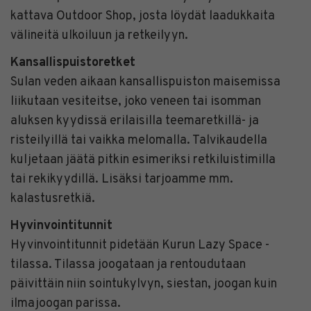
kattava Outdoor Shop, josta löydät laadukkaita
välineitä ulkoiluun ja retkeilyyn.
Kansallispuistoretket
Sulan veden aikaan kansallispuiston maisemissa
liikutaan vesiteitse, joko veneen tai isomman
aluksen kyydissä erilaisilla teemaretkillä- ja
risteilyillä tai vaikka melomalla. Talvikaudella
kuljetaan jäätä pitkin esimeriksi retkiluistimilla
tai rekikyydillä. Lisäksi tarjoamme mm.
kalastusretkiä.
Hyvinvointitunnit
Hyvinvointitunnit pidetään Kurun Lazy Space -
tilassa. Tilassa joogataan ja rentoudutaan
päivittäin niin sointukylvyn, siestan, joogan kuin
ilmajoogan parissa.