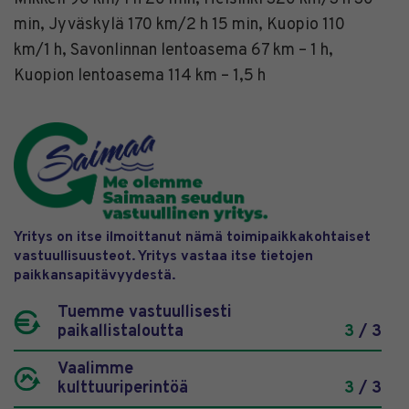
min, Jyväskylä 170 km/2 h 15 min, Kuopio 110
km/1 h, Savonlinnan lentoasema 67 km – 1 h,
Kuopion lentoasema 114 km – 1,5 h
Yritys on itse ilmoittanut nämä toimipaikkakohtaiset
vastuullisuusteot. Yritys vastaa itse tietojen
paikkansapitävyydestä.
Tuemme vastuullisesti
paikallistaloutta
3
/ 3
Vaalimme
kulttuuriperintöä
3
/ 3