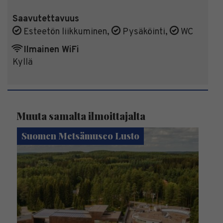
Saavutettavuus
Esteetön liikkuminen
,
Pysäköinti
,
WC
Ilmainen WiFi
Kyllä
Muuta samalta ilmoittajalta
Suomen Metsämuseo Lusto