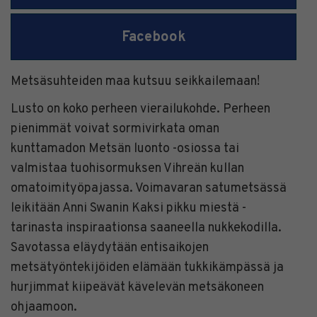
Facebook
Metsäsuhteiden maa kutsuu seikkailemaan!
Lusto on koko perheen vierailukohde. Perheen
pienimmät voivat sormivirkata oman
kunttamadon Metsän luonto -osiossa tai
valmistaa tuohisormuksen Vihreän kullan
omatoimityöpajassa. Voimavaran satumetsässä
leikitään Anni Swanin Kaksi pikku miestä -
tarinasta inspiraationsa saaneella nukkekodilla.
Savotassa eläydytään entisaikojen
metsätyöntekijöiden elämään tukkikämpässä ja
hurjimmat kiipeävät kävelevän metsäkoneen
ohjaamoon.