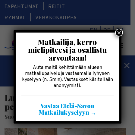
TAPAHTUMAT
REITIT
RYHMÄT
VERKKOKAUPPA
EN
DE
SV
×
Matkailija, kerro
Valikk
mielipiteesi ja osallistu
arvontaan!
Kesälomatärpit »
Auta meitä kehittämään alueen
matkailupalveluja vastaamalla lyhyeen
Saimaalla-kesälehti »
kyselyyn (n. 5min). Vastaukset käsitellään
anonyymisti.
Lusto Punkaharjulla on koko
perheen museo
Vastaa Etelä-Savon
Matkailukyselyyn →
Suomen Metsämuseo Lusto