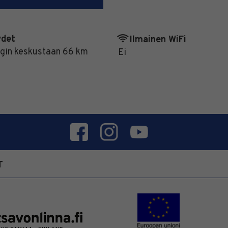
ydet
Ilmainen WiFi
gin keskustaan 66 km
Ei
T