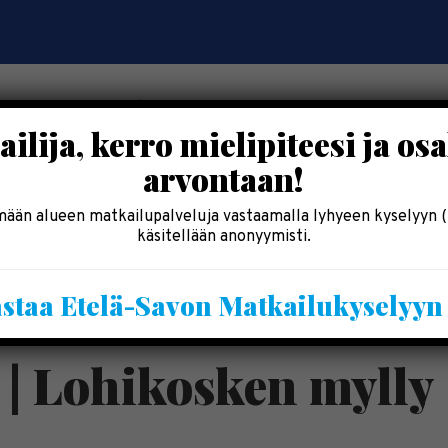
ilija, kerro mielipiteesi ja osa
arvontaan!
OSALLISTU
SYÖ & SHOPPAILE
MAJOITU
INF
ään alueen matkailupalveluja vastaamalla lyhyeen kyselyyn (
käsitellään anonyymisti.
Kesälomatärpit »
staa Etelä-Savon Matkailukyselyy
Saimaalla-kesälehti »
| | Lohikosken mylly