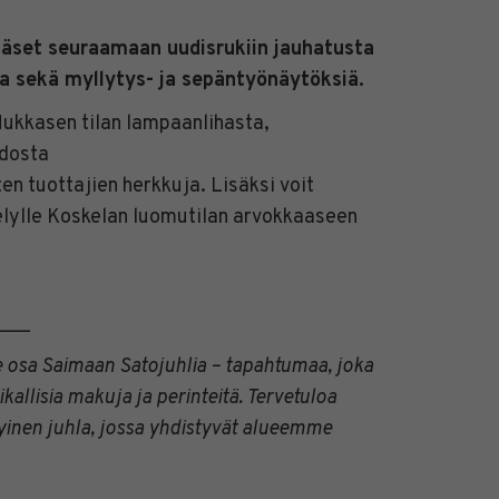
 pääset seuraamaan uudisrukiin jauhatusta
la sekä myllytys- ja sepäntyönäytöksiä.
Hukkasen tilan lampaanlihasta,
dosta
ten tuottajien herkkuja. Lisäksi voit
elylle Koskelan luomutilan arvokkaaseen
___
osa Saimaan Satojuhlia – tapahtumaa, joka
kallisia makuja ja perinteitä. Tervetuloa
nen juhla, jossa yhdistyvät alueemme