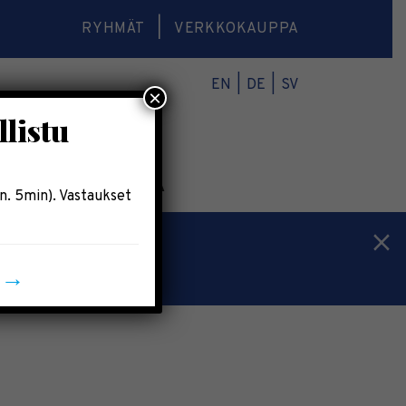
RYHMÄT
VERKKOKAUPPA
EN
DE
SV
×
llistu
O
VERKKOKAUPPA
n. 5min). Vastaukset
n →