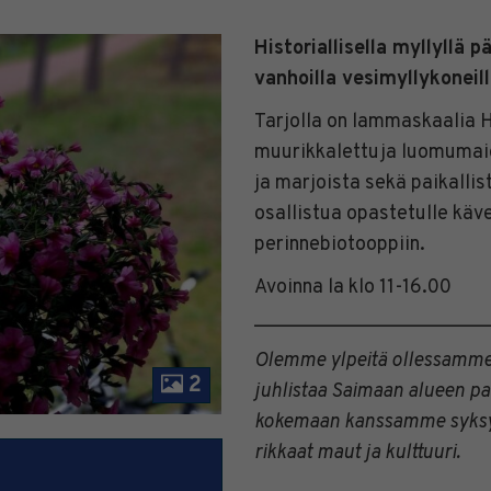
Historiallisella myllyllä
vanhoilla vesimyllykoneil
Tarjolla on lammaskaalia 
muurikkalettuja luomumai
ja marjoista sekä paikallis
osallistua opastetulle käv
perinnebiotooppiin.
Avoinna la klo 11-16.00
________________________
Olemme ylpeitä ollessamme 
2
juhlistaa Saimaan alueen pai
kokemaan kanssamme syksyi
rikkaat maut ja kulttuuri.