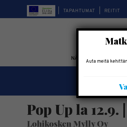
TAPAHTUMAT
REITIT
Matka
NÄE & KOE
TEE & 
Auta meitä kehittäm
Va
Pop Up la 12.9. 
Lohikosken Mylly Oy