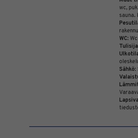
Muut ti
wc, pu
sauna. 
Pesutil
rakenn
WC
: Wc
Tulisij
Ulkotil
oleskel
Sähkö
:
Valaist
Lämmi
Varaav
Lapsiv
tiedust