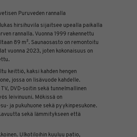
svetisen Puruveden rannalla
as hirsihuvila sijaitsee upealla paikalla
rven rannalla. Vuonna 1999 rakennettu
altaan 89 m². Saunaosasto on remontoitu
lat vuonna 2023, joten kokonaisuus on
ttu.
ltu keittiö, kaksi kahden hengen
ne, jossa on lisävuode kahdelle.
 TV, DVD-soitin sekä tunnelmallinen
yös leivinuuni. Mökissä on
su- ja pukuhuone sekä pyykinpesukone.
avuutta sekä lämmitykseen että
kkoinen. Ulkotiloihin kuuluu patio,