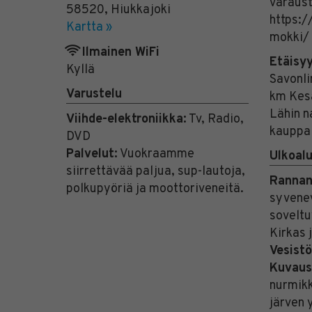
varaust
58520
,
Hiukkajoki
https:/
Kartta »
mokki/
Ilmainen WiFi
Etäisy
Kyllä
Savonli
Varustelu
km Kesä
Lähin n
Viihde-elektroniikka:
Tv, Radio,
kauppa
DVD
Palvelut:
Vuokraamme
Ulkoal
siirrettävää paljua, sup-lautoja,
Rannan
polkupyöriä ja moottoriveneitä.
syvenev
soveltu
Kirkas 
Vesistö
Kuvaus
nurmikk
järven