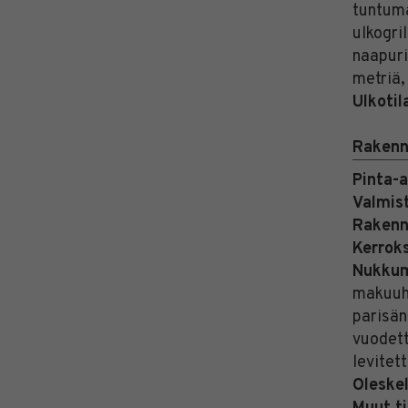
tuntuma
ulkogril
naapuri
metriä,
Ulkotil
Rakenn
Pinta-a
Valmis
Rakenn
Kerrok
Nukkum
makuuhu
parisän
vuodet
levitet
Oleskel