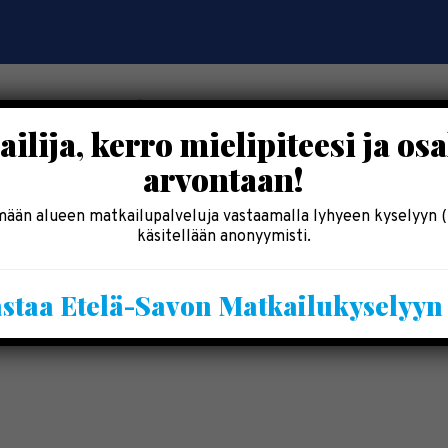
ilija, kerro mielipiteesi ja osa
arvontaan!
OSALLISTU
SYÖ & SHOPPAILE
MAJOITU
INF
ään alueen matkailupalveluja vastaamalla lyhyeen kyselyyn (
käsitellään anonyymisti.
Kesälomatärpit »
staa Etelä-Savon Matkailukyselyy
Saimaalla-kesälehti »