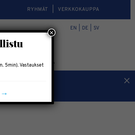
RYHMÄT
VERKKOKAUPPA
EN
DE
SV
×
llistu
O
VERKKOKAUPPA
n. 5min). Vastaukset
n →