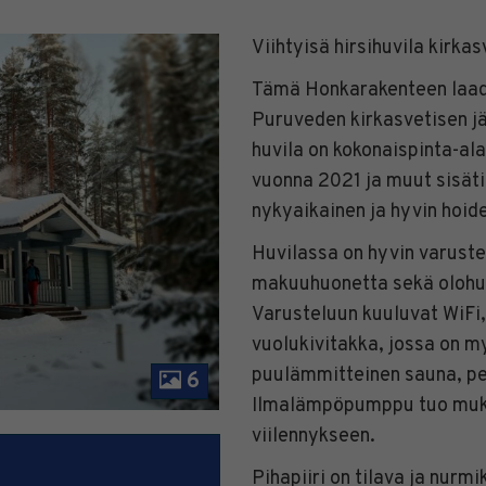
Viihtyisä hirsihuvila kirka
Tämä Honkarakenteen laaduk
Puruveden kirkasvetisen jä
huvila on kokonaispinta-al
vuonna 2021 ja muut sisäti
nykyaikainen ja hyvin hoide
Huvilassa on hyvin varuste
makuuhuonetta sekä olohuo
Varusteluun kuuluvat WiFi,
vuolukivitakka, jossa on m
puulämmitteinen sauna, pe
6
Ilmalämpöpumppu tuo muk
viilennykseen.
Pihapiiri on tilava ja nurmi