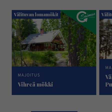
Välituvan lomamökit
Väli
MA
MAJOITUS
Vä
Vihreä mökki
Pu