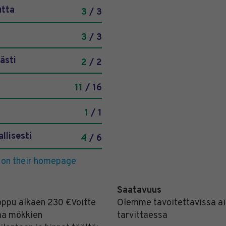
utta
3
/ 3
3
/ 3
ästi
2
/ 2
11
/ 16
1
/ 1
llisesti
4
/ 6
 on their homepage
Saatavuus
oppu alkaen 230 €Voitte
Olemme tavoitettavissa a
aa mökkien
tarvittaessa