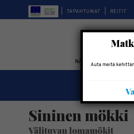
TAPAHTUMAT
REITIT
Matka
NÄE & KOE
TEE & 
Auta meitä kehittäm
Va
Sininen mökki
Välituvan lomamökit