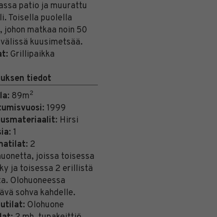
ssa patio ja muurattu
li. Toisella puolella
, johon matkaa noin 50
 välissä kuusimetsää.
at:
Grillipaikka
uksen tiedot
2
la
: 89m
tumisvuosi
: 1999
usmateriaalit
: Hirsi
sia
: 1
atilat
: 2
onetta, joissa toisessa
ky ja toisessa 2 erillistä
ta. Olohuoneessa
tävä sohva kahdelle.
utilat
: Olohuone