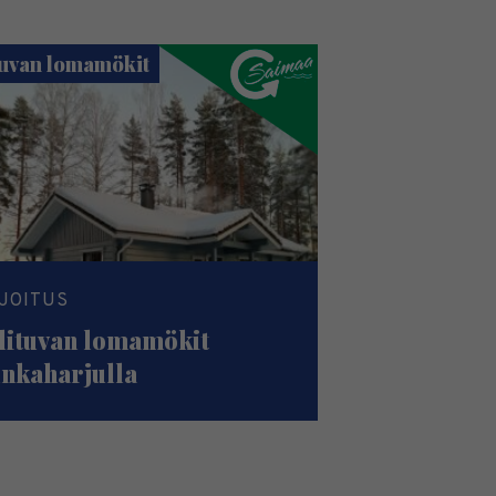
tuvan lomamökit
JOITUS
lituvan lomamökit
nkaharjulla