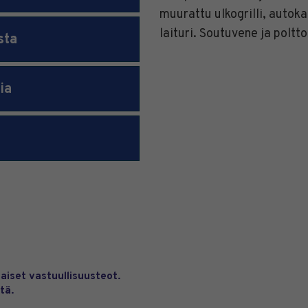
muurattu ulkogrilli, autok
laituri. Soutuvene ja poltt
sta
ia
aiset vastuullisuusteot.
tä.