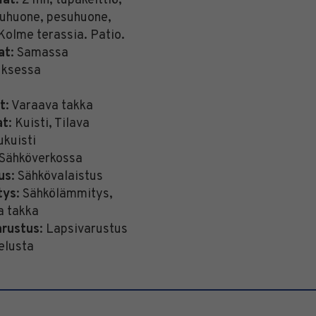
lat
: 2 mh, tupakeittiö,
kuhuone, pesuhuone,
Kolme terassia. Patio.
at
: Samassa
uksessa
at
: Varaava takka
at
: Kuisti, Tilava
ukuisti
 Sähköverkossa
us
: Sähkövalaistus
tys
: Sähkölämmitys,
a takka
arustus
: Lapsivarustus
elusta