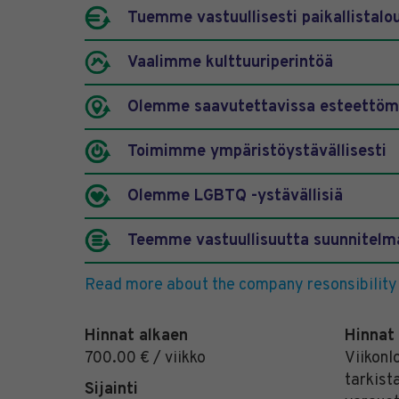
Tuemme vastuullisesti paikallistalo
Vaalimme kulttuuriperintöä
Olemme saavutettavissa esteettöm
Toimimme ympäristöystävällisesti
Olemme LGBTQ -ystävällisiä
Teemme vastuullisuutta suunnitelma
Read more about the company resonsibility
Hinnat alkaen
Hinnat
700.00 € / viikko
Viikonl
tarkist
Sijainti