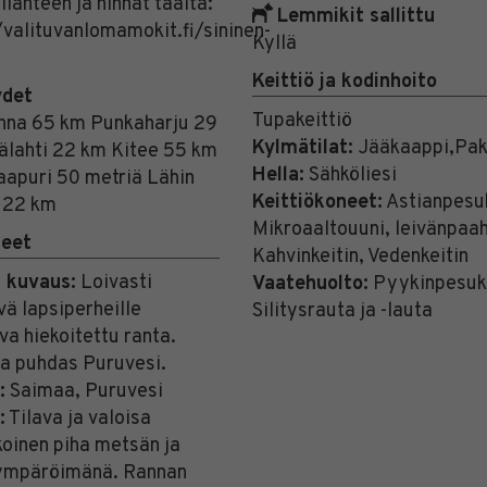
ilanteen ja hinnat täältä:
Lemmikit sallittu
/valituvanlomamokit.fi/sininen-
Kyllä
Keittiö ja kodinhoito
ydet
Tupakeittiö
nna 65 km Punkaharju 29
Kylmätilat:
Jääkaappi,Pak
lahti 22 km Kitee 55 km
Hella:
Sähköliesi
aapuri 50 metriä Lähin
Keittiökoneet:
Astianpesu
 22 km
Mikroaaltouuni, leivänpaah
ueet
Kahvinkeitin, Vedenkeitin
 kuvaus:
Loivasti
Vaatehuolto:
Pyykinpesuk
ä lapsiperheille
Silitysrauta ja -lauta
va hiekoitettu ranta.
ja puhdas Puruvesi.
:
Saimaa, Puruvesi
:
Tilava ja valoisa
oinen piha metsän ja
 ympäröimänä. Rannan