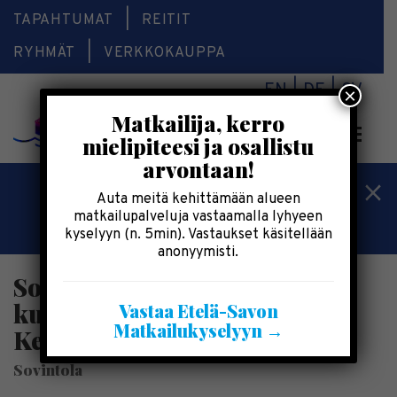
TAPAHTUMAT
REITIT
RYHMÄT
VERKKOKAUPPA
EN
DE
SV
×
Matkailija, kerro
Valikk
mielipiteesi ja osallistu
arvontaan!
Kesälomatärpit »
Auta meitä kehittämään alueen
matkailupalveluja vastaamalla lyhyeen
Saimaalla-kesälehti »
kyselyyn (n. 5min). Vastaukset käsitellään
anonyymisti.
Sovintola | Käsitöitä,
kulttuuria sekä lähiruokaa |
Vastaa Etelä-Savon
Matkailukyselyyn →
Kesälahti
Sovintola