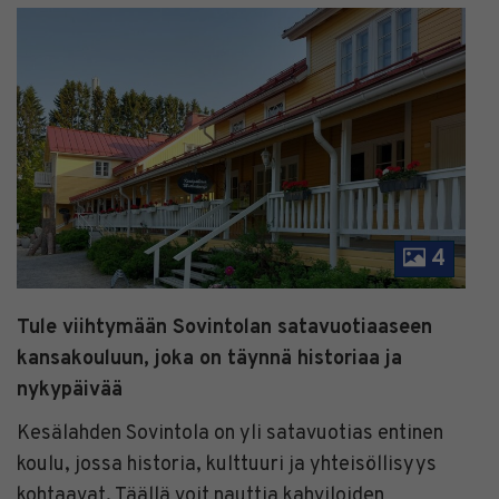
4
Tule viihtymään Sovintolan satavuotiaaseen
kansakouluun, joka on täynnä historiaa ja
nykypäivää
Kesälahden Sovintola on yli satavuotias entinen
koulu, jossa historia, kulttuuri ja yhteisöllisyys
kohtaavat. Täällä voit nauttia kahviloiden