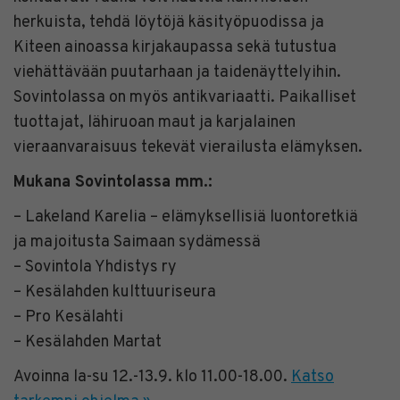
herkuista, tehdä löytöjä käsityöpuodissa ja
Kiteen ainoassa kirjakaupassa sekä tutustua
viehättävään puutarhaan ja taidenäyttelyihin.
Sovintolassa on myös antikvariaatti. Paikalliset
tuottajat, lähiruoan maut ja karjalainen
vieraanvaraisuus tekevät vierailusta elämyksen.
Mukana Sovintolassa mm.:
– Lakeland Karelia – elämyksellisiä luontoretkiä
ja majoitusta Saimaan sydämessä
– Sovintola Yhdistys ry
– Kesälahden kulttuuriseura
– Pro Kesälahti
– Kesälahden Martat
Avoinna la-su 12.-13.9. klo 11.00-18.00.
Katso