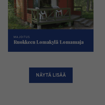
MAJOITUS
Ruokkeen Lomakylä/Lomamaja
NÄYTÄ LISÄÄ