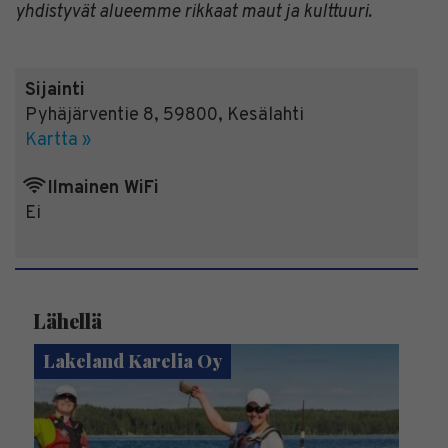
yhdistyvät alueemme rikkaat maut ja kulttuuri.
Sijainti
Pyhäjärventie 8
,
59800
,
Kesälahti
Kartta »
Ilmainen WiFi
Ei
Lähellä
Lakeland Karelia Oy