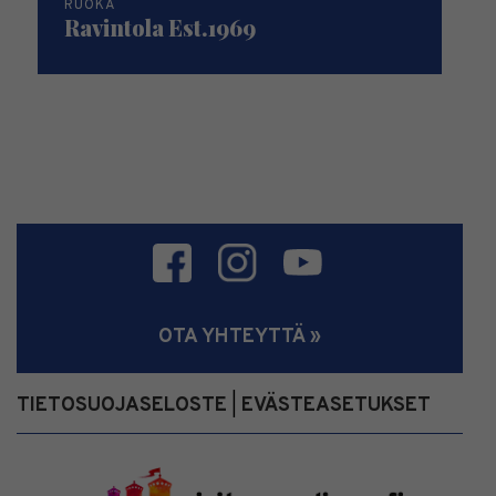
RUOKA
Ravintola Est.1969
OTA YHTEYTTÄ »
TIETOSUOJASELOSTE
EVÄSTEASETUKSET
|