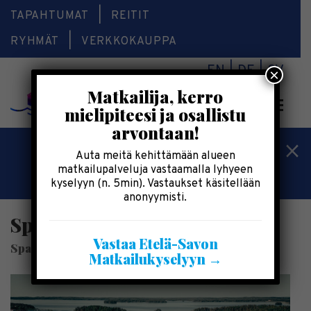
TAPAHTUMAT
REITIT
RYHMÄT
VERKKOKAUPPA
EN
DE
SV
×
Matkailija, kerro
Valikk
mielipiteesi ja osallistu
arvontaan!
Kesälomatärpit »
Auta meitä kehittämään alueen
matkailupalveluja vastaamalla lyhyeen
Saimaalla-kesälehti »
kyselyyn (n. 5min). Vastaukset käsitellään
anonyymisti.
Spahotel Casino
Vastaa Etelä-Savon
Spahotel Casino
Matkailukyselyyn →