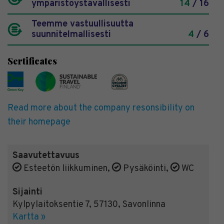
ympäristöystävällisesti
14
/ 16
Teemme vastuullisuutta
suunnitelmallisesti
4
/ 6
Sertificates
Read more about the company resonsibility on
their homepage
Saavutettavuus
Esteetön liikkuminen
,
Pysäköinti
,
WC
Sijainti
Kylpylaitoksentie 7
,
57130
,
Savonlinna
Kartta »