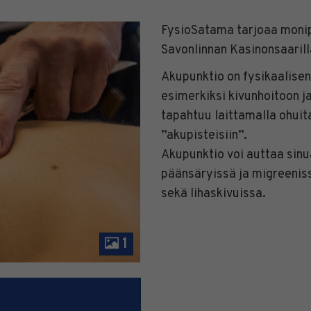
FysioSatama tarjoaa monip
Savonlinnan Kasinonsaarill
Akupunktio on fysikaalisen
esimerkiksi kivunhoitoon j
tapahtuu laittamalla ohuita
”akupisteisiin”.
Akupunktio voi auttaa sinu
päänsäryissä ja migreenissä
sekä lihaskivuissa.
1