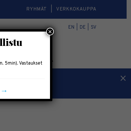
RYHMÄT
VERKKOKAUPPA
EN
DE
SV
×
llistu
O
VERKKOKAUPPA
n. 5min). Vastaukset
n →