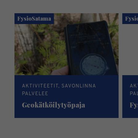
FysioSatama
Fysi
AKTIVITEETIT, SAVONLINNA
AK
PALVELEE
PA
Geokätköilytyöpaja
Fy