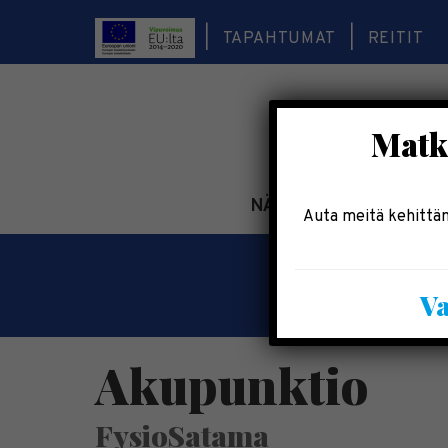
TAPAHTUMAT
REITIT
Matka
NÄE & KOE
TEE & 
Auta meitä kehittäm
Va
Akupunktio
FysioSatama