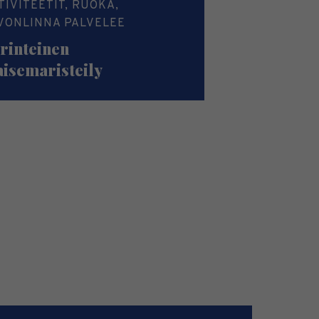
TIVITEETIT, RUOKA,
VONLINNA PALVELEE
rinteinen
isemaristeily