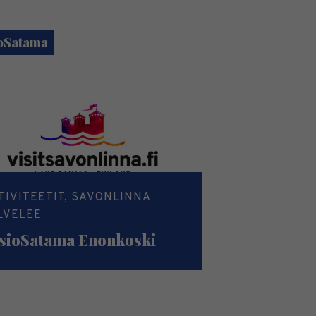
oSatama
TIVITEETIT, SAVONLINNA
LVELEE
sioSatama Enonkoski