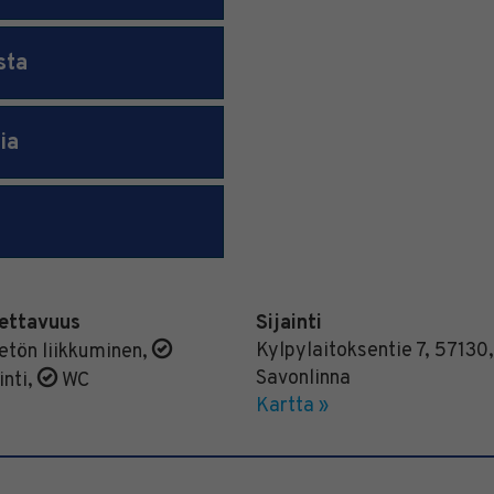
sta
ia
ettavuus
Sijainti
Kylpylaitoksentie 7
,
57130
,
tön liikkuminen
,
Savonlinna
nti
,
WC
Kartta »