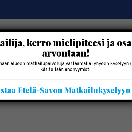
ilija, kerro mielipiteesi ja osa
arvontaan!
OSALLISTU
SYÖ & SHOPPAILE
MAJOITU
INF
ään alueen matkailupalveluja vastaamalla lyhyeen kyselyyn (
käsitellään anonyymisti.
Kesälomatärpit »
staa Etelä-Savon Matkailukyselyy
Saimaalla-kesälehti »