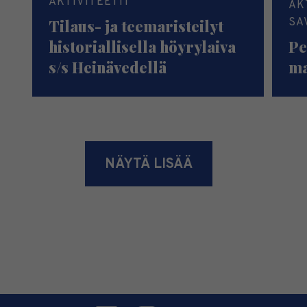
AKTIVITEETIT
AK
SA
Tilaus- ja teemaristeilyt
historiallisella höyrylaiva
Pe
s/s Heinävedellä
ma
NÄYTÄ LISÄÄ