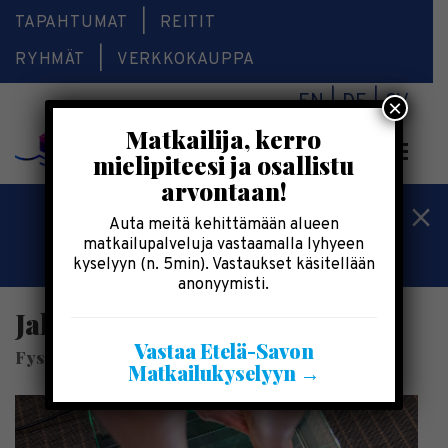
TAPAHTUMAT
REITIT
RYHMÄT
VERKKOKAUPPA
EN
DE
SV
×
Matkailija, kerro
Valikk
mielipiteesi ja osallistu
arvontaan!
Kesälomatärpit »
Auta meitä kehittämään alueen
matkailupalveluja vastaamalla lyhyeen
Saimaalla-kesälehti »
kyselyyn (n. 5min). Vastaukset käsitellään
anonyymisti.
Jalkaterapia
Vastaa Etelä-Savon
FysioSatama
Matkailukyselyyn →