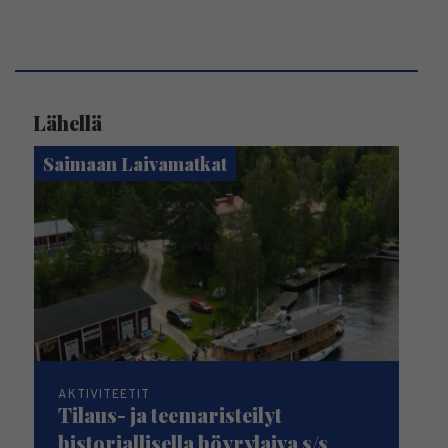
Lähellä
Saimaan Laivamatkat
AKTIVITEETIT
Tilaus- ja teemaristeilyt
historiallisella höyrylaiva s/s