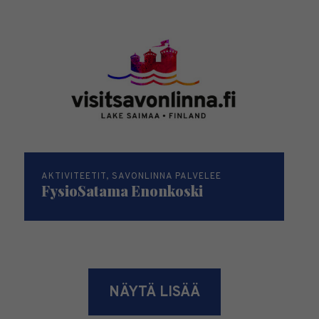
AKTIVITEETIT, SAVONLINNA PALVELEE
FysioSatama Enonkoski
NÄYTÄ LISÄÄ