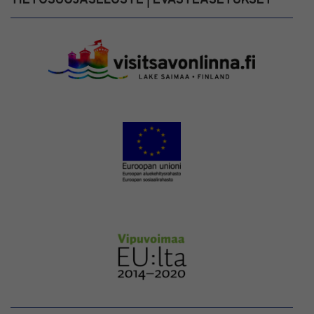
TIETOSUOJASELOSTE
EVÄSTEASETUKSET
|