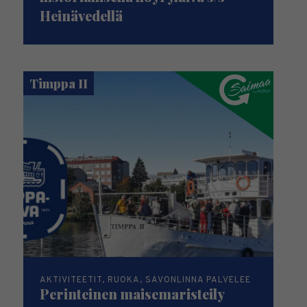
Heinävedellä
Timppa II
AKTIVITEETIT, RUOKA, SAVONLINNA PALVELEE
Perinteinen maisemaristeily