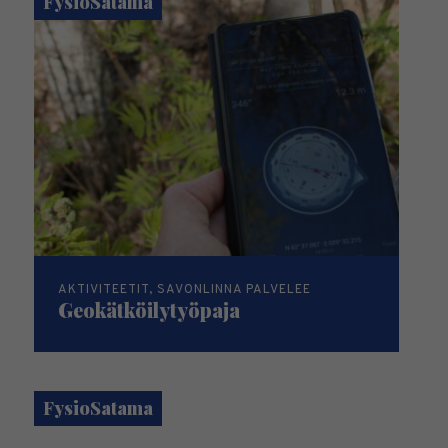
FysioSatama
AKTIVITEETIT, SAVONLINNA PALVELEE
Geokätköilytyöpaja
FysioSatama