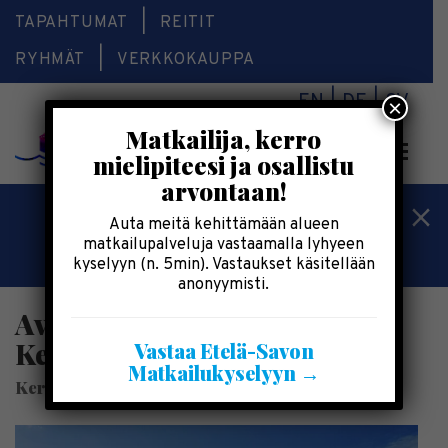
TAPAHTUMAT
REITIT
RYHMÄT
VERKKOKAUPPA
EN
DE
SV
×
Matkailija, kerro
Valikk
mielipiteesi ja osallistu
arvontaan!
Kesälomatärpit »
Auta meitä kehittämään alueen
matkailupalveluja vastaamalla lyhyeen
Saimaalla-kesälehti »
kyselyyn (n. 5min). Vastaukset käsitellään
anonyymisti.
Avoin tutustuminen golfiin |
Kerigolf
Vastaa Etelä-Savon
Matkailukyselyyn →
Kerigolf