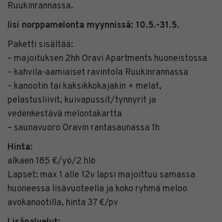
Ruukinrannassa.
Iisi norppamelonta myynnissä: 10.5.-31.5.
Paketti sisältää:
– majoituksen 2hh Oravi Apartments huoneistossa
– kahvila-aamiaiset ravintola Ruukinrannassa
– kanootin tai kaksikkokajakin + melat,
pelastusliivit, kuivapussit/tynnyrit ja
vedenkestävä melontakartta
– saunavuoro Oravin rantasaunassa 1h
Hinta:
alkaen 185 €/yö/2 hlö
Lapset: max 1 alle 12v lapsi majoittuu samassa
huoneessa lisävuoteella ja koko ryhmä meloo
avokanootilla, hinta 37 €/pv