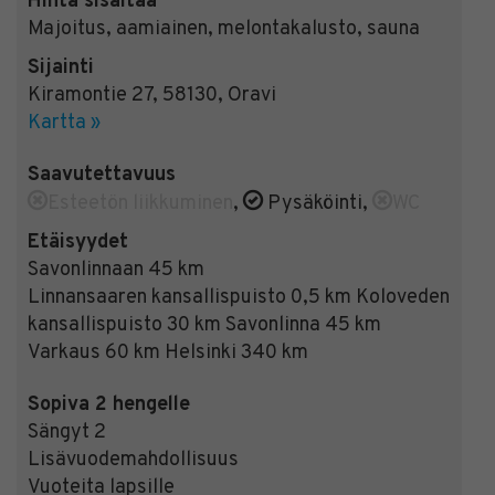
Hinta sisältää
Majoitus, aamiainen, melontakalusto, sauna
Sijainti
Kiramontie 27
,
58130
,
Oravi
Kartta »
Saavutettavuus
Esteetön liikkuminen
,
Pysäköinti
,
WC
Etäisyydet
Savonlinnaan 45 km
Linnansaaren kansallispuisto 0,5 km Koloveden
kansallispuisto 30 km Savonlinna 45 km
Varkaus 60 km Helsinki 340 km
Sopiva 2 hengelle
Sängyt 2
Lisävuodemahdollisuus
Vuoteita lapsille