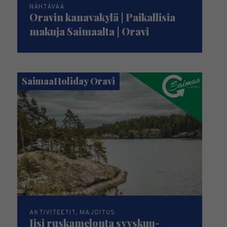
NÄHTÄVÄÄ
Oravin kanavakylä | Paikallisia
makuja Saimaalta | Oravi
SaimaaHoliday Oravi
AKTIVITEETIT, MAJOITUS
Iisi ruskamelonta syyskuu-