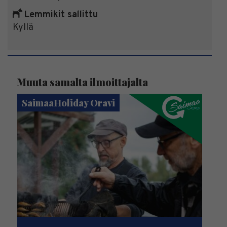
Lemmikit sallittu
Kyllä
Muuta samalta ilmoittajalta
SaimaaHoliday Oravi