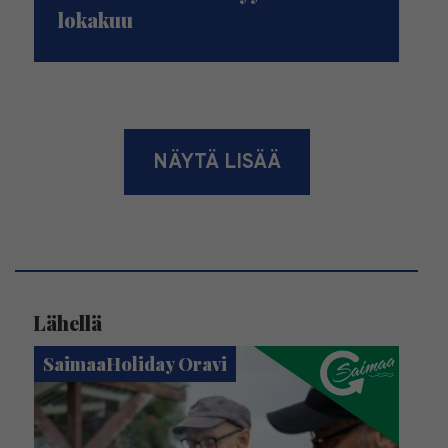
lokakuu
NÄYTÄ LISÄÄ
Lähellä
SaimaaHoliday Oravi