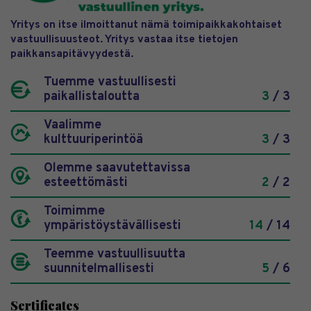
Yritys on itse ilmoittanut nämä toimipaikkakohtaiset
vastuullisuusteot. Yritys vastaa itse tietojen
paikkansapitävyydestä.
Tuemme vastuullisesti
paikallistaloutta
3
/ 3
Vaalimme
kulttuuriperintöä
3
/ 3
Olemme saavutettavissa
esteettömästi
2
/ 2
Toimimme
ympäristöystävällisesti
14
/ 14
Teemme vastuullisuutta
suunnitelmallisesti
5
/ 6
Sertificates