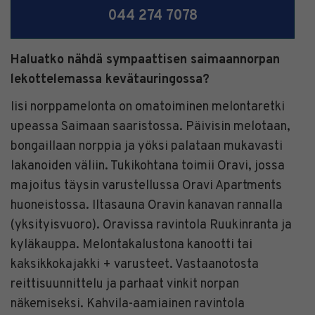
044 274 7078
Haluatko nähdä sympaattisen saimaannorpan
lekottelemassa kevätauringossa?
Iisi norppamelonta on omatoiminen melontaretki
upeassa Saimaan saaristossa. Päivisin melotaan,
bongaillaan norppia ja yöksi palataan mukavasti
lakanoiden väliin. Tukikohtana toimii Oravi, jossa
majoitus täysin varustellussa Oravi Apartments
huoneistossa. Iltasauna Oravin kanavan rannalla
(yksityisvuoro). Oravissa ravintola Ruukinranta ja
kyläkauppa. Melontakalustona kanootti tai
kaksikkokajakki + varusteet. Vastaanotosta
reittisuunnittelu ja parhaat vinkit norpan
näkemiseksi. Kahvila-aamiainen ravintola