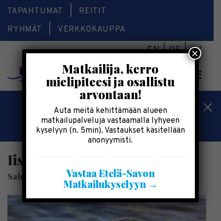
TAPAHTUMAT
REITIT
RYHMÄT
VERKKOKAUPPA
EN
DE
SV
×
Matkailija, kerro
Valikk
mielipiteesi ja osallistu
arvontaan!
Kesälomatärpit »
Auta meitä kehittämään alueen
matkailupalveluja vastaamalla lyhyeen
Saimaalla-kesälehti »
kyselyyn (n. 5min). Vastaukset käsitellään
anonyymisti.
Iisi norppamelonta toukokuu
Vastaa Etelä-Savon
SaimaaHoliday Oravi
Matkailukyselyyn →