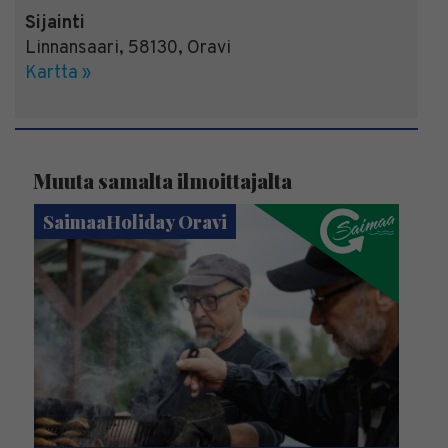
Sijainti
Linnansaari
,
58130
,
Oravi
Kartta »
Muuta samalta ilmoittajalta
SaimaaHoliday Oravi