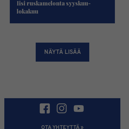
Iisi ruskamelonta syyskuu-
lokakuu
NÄYTÄ LISÄÄ
OTA YHTEYTTÄ »