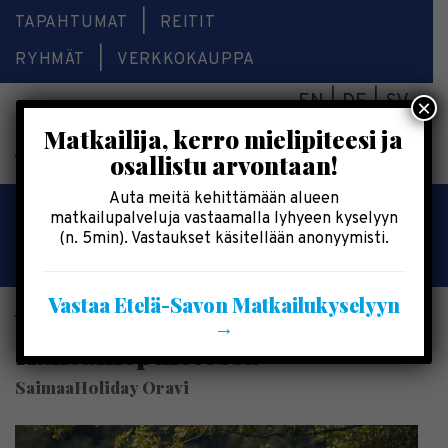
TAPAHTUMAT
REITIT
RYHMÄT
VERKKOKAUPPA
EN
DE
SV
×
Matkailija, kerro mielipiteesi ja
Valikk
osallistu arvontaan!
Auta meitä kehittämään alueen
Kesälomatärpit »
matkailupalveluja vastaamalla lyhyeen kyselyyn
(n. 5min). Vastaukset käsitellään anonyymisti.
Saimaalla-kesälehti »
Vastaa Etelä-Savon Matkailukyselyyn
Välinevuokraus Linnansaaren
→
Kansallispuistossa
SaimaaHoliday Oravi