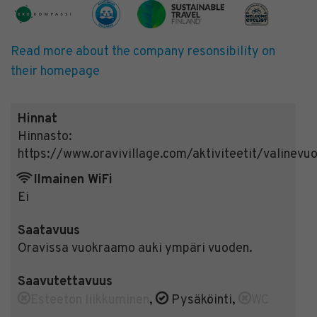
Read more about the company resonsibility on
their homepage
Hinnat
Hinnasto:
https://www.oravivillage.com/aktiviteetit/valinev
Ilmainen WiFi
Ei
Saatavuus
Oravissa vuokraamo auki ympäri vuoden.
Saavutettavuus
Esteetön liikkuminen
,
Pysäköinti
,
WC