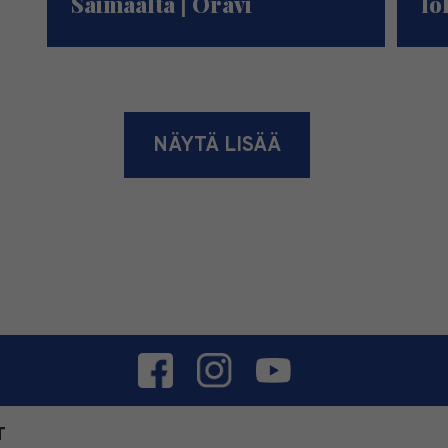
Saimaalta | Oravi
lo
NÄYTÄ LISÄÄ
T