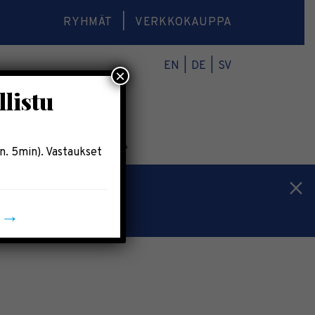
RYHMÄT
VERKKOKAUPPA
EN
DE
SV
×
llistu
O
VERKKOKAUPPA
n. 5min). Vastaukset
n →