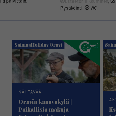
la päivittäin.
Esteetön liikkuminen
,
Pysäköinti
,
WC
SaimaaHoliday Oravi
Saim
NÄHTÄVÄÄ
AK
Oravin kanavakylä |
Paikallisia makuja
Ii