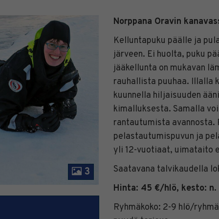
Norppana Oravin kanavas
Kelluntapuku päälle ja pul
järveen. Ei huolta, puku pä
jääkellunta on mukavan lä
rauhallista puuhaa. Illalla 
kuunnella hiljaisuuden ääni
kimalluksesta. Samalla voi
rantautumista avannosta.
pelastautumispuvun ja pelas
yli 12-vuotiaat, uimataito 
Saatavana talvikaudella l
3
Hinta: 45 €/hlö, kesto: n. 
Ryhmäkoko: 2-9 hlö/ryhmä,