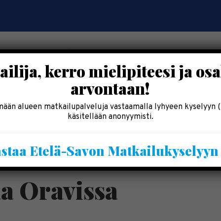
ilija, kerro mielipiteesi ja osa
arvontaan!
OSALLISTU
SYÖ & SHOPPAILE
MAJOITU
INF
ään alueen matkailupalveluja vastaamalla lyhyeen kyselyyn (
käsitellään anonyymisti.
Kesälomatärpit »
staa Etelä-Savon Matkailukyselyy
Saimaalla-kesälehti »
a Oravissa