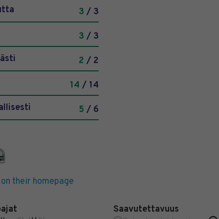
utta
3
/ 3
3
/ 3
ästi
2
/ 2
14
/ 14
llisesti
5
/ 6
 on their homepage
oajat
Saavutettavuus