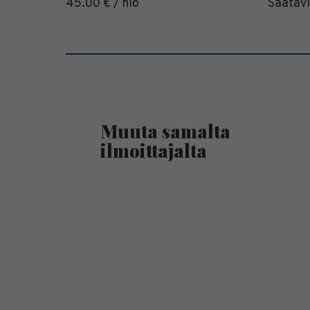
45.00 € / hlö
Saatavil
Muuta samalta
ilmoittajalta