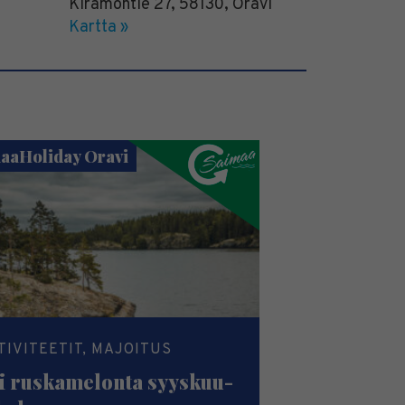
Kiramontie 27
,
58130
,
Oravi
Kartta »
aaHoliday Oravi
TIVITEETIT, MAJOITUS
si ruskamelonta syyskuu-