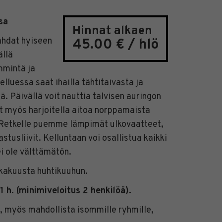
sa
Hinnat alkaen
ahdat hyiseen
45.00 € / hlö
ällä
mmintä ja
kelluessa saat ihailla tähtitaivasta ja
ä. Päivällä voit nauttia talvisen auringon
t myös harjoitella aitoa norppamaista
 Retkelle puemme lämpimät ulkovaatteet,
tusliivit. Kelluntaan voi osallistua kaikki
ei ole välttämätön.
okakuusta huhtikuuhun.
1 h. (minimiveloitus 2 henkilöä).
 myös mahdollista isommille ryhmille,