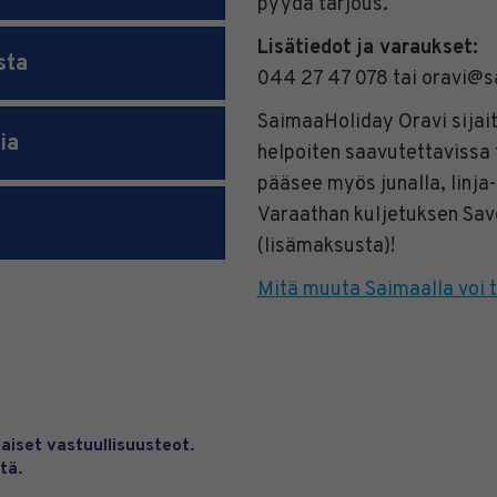
pyydä tarjous.
Lisätiedot ja varaukset:
sta
044 27 47 078 tai oravi@s
SaimaaHoliday Oravi sijait
ia
helpoiten saavutettavissa 
pääsee myös junalla, linja-
Varaathan kuljetuksen Sav
(lisämaksusta)!
Mitä muuta Saimaalla voi t
aiset vastuullisuusteot.
tä.