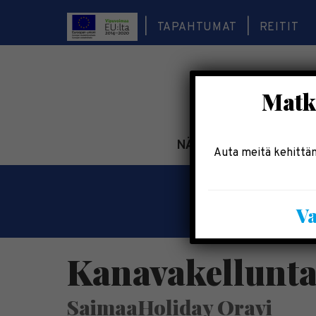
TAPAHTUMAT
REITIT
Matka
NÄE & KOE
TEE & 
Auta meitä kehittäm
Va
Kanavakellunta
SaimaaHoliday Oravi